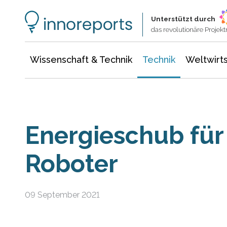
Wissenschaft & Technik
Informationstechnologie
Energie & Elektrotechnik
Unterstützt durch
das revolutionäre Proje
Wissenschaft & Technik
Technik
Weltwirts
Energieschub für
Roboter
09 September 2021