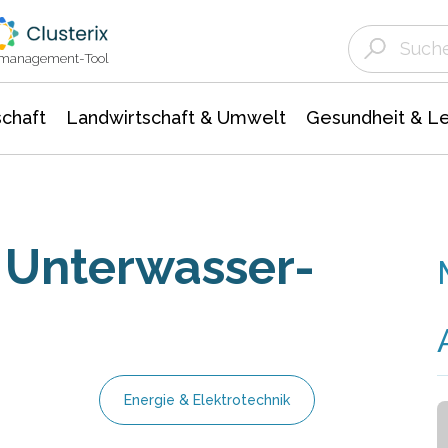
Landwirtschaft & Umwelt
Gesundheit &
Agrar- Forstwissenschaften
Unternehmensmeldungen
Biowissenschafte
Ökologie Umwelt- Naturschutz
ktmanagement-Tool
chaft
Landwirtschaft & Umwelt
Gesundheit & L
 Unterwasser-
Energie & Elektrotechnik