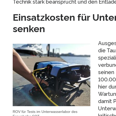
Technik stark beansprucht und den Entlad
Einsatzkosten für Unt
senken
Ausges
die Tau
spezial
verbun
seinen 
100.000
hier du
Wartun
damit P
Unterw
ROV für Tests im Unterwasserlabor des
kritisc