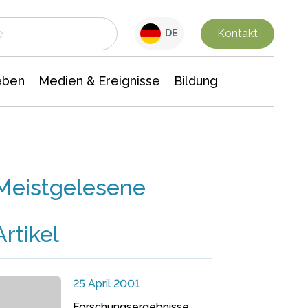
 Leben
Medien & Ereignisse
Interdisziplinäre Forschung
Veranstaltungsnachrichten
n Chemie
Gesellschaftswissenschaften
Kontakt
DE
eben
Medien & Ereignisse
Bildung
Meistgelesene
Artikel
25 April 2001
Forschungsergebnisse