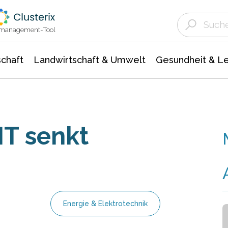
Landwirtschaft & Umwelt
Gesundheit &
Agrar- Forstwissenschaften
Unternehmensmeldungen
Biowissenschafte
Ökologie Umwelt- Naturschutz
ktmanagement-Tool
chaft
Landwirtschaft & Umwelt
Gesundheit & L
IT senkt
Energie & Elektrotechnik