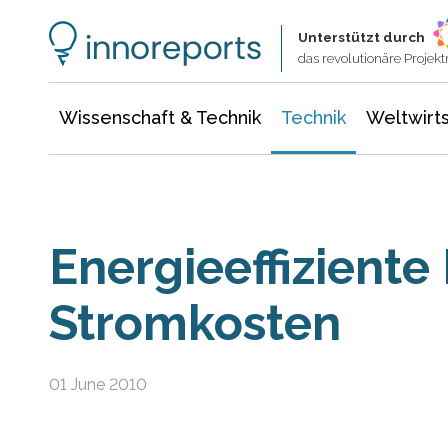
Wissenschaft & Technik
Informationstechnologie
Energie & Elektrotechnik
Unterstützt durch
das revolutionäre Proje
Wissenschaft & Technik
Technik
Weltwirts
Energieeffiziente 
Stromkosten
01 June 2010