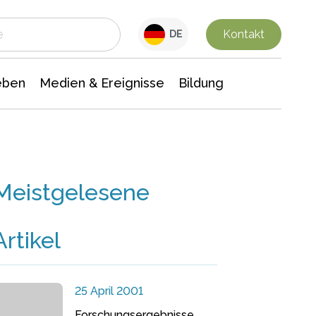
 Leben
Medien & Ereignisse
Interdisziplinäre Forschung
Veranstaltungsnachrichten
n Chemie
Gesellschaftswissenschaften
Kontakt
DE
eben
Medien & Ereignisse
Bildung
Meistgelesene
Artikel
25 April 2001
Forschungsergebnisse