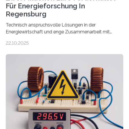
Für Energieforschung In
Regensburg
Technisch anspruchsvolle Lösungen in der
Energiewirtschaft und enge Zusammenarbeit mit
Unternehmen in der Region: Das zeichnet die beiden
22.10.2025
neuen EU-geförderten Transfer-Projekte zu
Wasserstoff und Energienetzen der OTH Regensburg
aus. Zwei Forschungsprojekte im Bereich nachhaltiger
Energietechnologien werden vom Europäischen
Sozialfonds Plus (ESF+) gefördert – mit einer
Gesamtsumme von mehr als zwei Millionen Euro.
Damit zählt die Hochschule zu den großen
Gewinnerinnen der aktuellen Förderrunde des
Bayerischen Wissenschaftsministeriums. Im
Mittelpunkt steht der direkte Wissenstransfer: Neue
wissenschaftliche Erkenntnisse sollen rasch in die
Praxis…