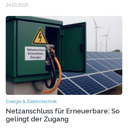
Energiewirtschaft Baden-Württemberg für das
24.10.2025
Forschungsprojekt „LAGER – Langzeitspeicherung in
energieflexiblen, sektorintegrierten Liegenschaften und
Quartieren“ eingeworben. Ziel des Projekts ist die
Entwicklung, Erprobung und Demonstration von
Konzepten zur langfristigen Energiespeicherung in
sektorübergreifend vernetzten Energiesystemen. Das
Projekt startete am 15. Oktober 2025, hat eine Laufzeit
von drei Jahren und ein Gesamtvolumen von rund 2,9
Millionen Euro, wovon 2,6 Millionen Euro durch das
Ministerium für Umwelt, Klima und…
Energie & Elektrotechnik
Netzanschluss für Erneuerbare: So
gelingt der Zugang