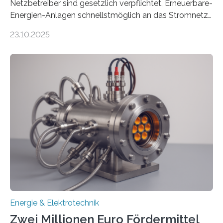
Netzbetreiber sind gesetzlich verpflichtet, Erneuerbare-
Energien-Anlagen schnellstmöglich an das Stromnetz
anzuschließen und die Stromeinspeisung zu
23.10.2025
ermöglichen. Doch der dafür nötige Netzausbau hinkt
in Deutschland hinterher und es kommt nicht selten zu
einem „Anschlussstau“. Die Stiftung
Umweltenergierecht hat den Rechtsrahmen in einem
neuen Bericht für die Praxis eingeordnet – inklusive der
Rolle von flexiblen Netzanschlussvereinbarungen. Der
Netzanschluss von Erneuerbare-Energien-Anlagen
(EE-Anlagen) ist entscheidend für die Energiewende.
Denn ohne Anschluss an das Netz kann kein Strom
eingespeist werden. Nach dem Erneuerbare-Energien-
Gesetz (EEG) sind Netzbetreiber…
Energie & Elektrotechnik
Zwei Millionen Euro Fördermittel