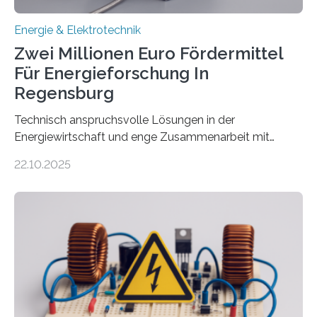
Energie & Elektrotechnik
Zwei Millionen Euro Fördermittel
Für Energieforschung In
Regensburg
Technisch anspruchsvolle Lösungen in der
Energiewirtschaft und enge Zusammenarbeit mit
Unternehmen in der Region: Das zeichnet die beiden
22.10.2025
neuen EU-geförderten Transfer-Projekte zu
Wasserstoff und Energienetzen der OTH Regensburg
aus. Zwei Forschungsprojekte im Bereich nachhaltiger
Energietechnologien werden vom Europäischen
Sozialfonds Plus (ESF+) gefördert – mit einer
Gesamtsumme von mehr als zwei Millionen Euro.
Damit zählt die Hochschule zu den großen
Gewinnerinnen der aktuellen Förderrunde des
Bayerischen Wissenschaftsministeriums. Im