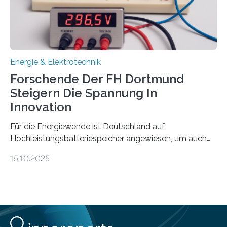
Mittelpunkt steht der direkte Wissenstransfer: Neue
wissenschaftliche Erkenntnisse sollen rasch in die
Praxis…
Energie & Elektrotechnik
Forschende Der FH Dortmund
Steigern Die Spannung In
Innovation
Für die Energiewende ist Deutschland auf
Hochleistungsbatteriespeicher angewiesen, um auch
bei Windstille und Dunkelheit Strom bereitzustellen.
15.10.2025
Doch mit der immensen Zahl einzelner Batteriezellen,
die in diesen Anlagen verkabelt werden, steigen die
Energieverluste. Am Fachbereich Elektrotechnik der
Fachhochschule Dortmund wollen Forschende im
Projekt KV-BATT diese Verluste reduzieren und
erhöhen dazu die Spannung um das Zehn- bis