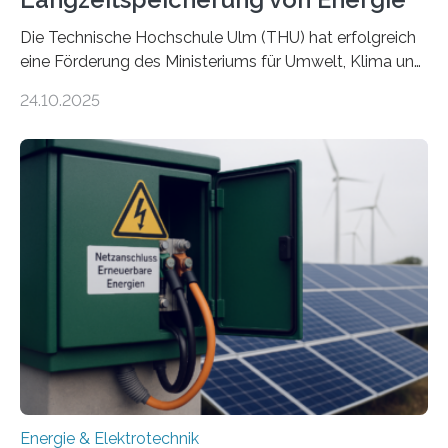
Die Technische Hochschule Ulm (THU) hat erfolgreich
eine Förderung des Ministeriums für Umwelt, Klima und
Energiewirtschaft Baden-Württemberg für das
24.10.2025
Forschungsprojekt „LAGER – Langzeitspeicherung in
energieflexiblen, sektorintegrierten Liegenschaften und
Quartieren“ eingeworben. Ziel des Projekts ist die
Entwicklung, Erprobung und Demonstration von
Konzepten zur langfristigen Energiespeicherung in
sektorübergreifend vernetzten Energiesystemen. Das
Projekt startete am 15. Oktober 2025, hat eine Laufzeit
von drei Jahren und ein Gesamtvolumen von rund 2,9
Millionen Euro, wovon 2,6 Millionen Euro durch das
Ministerium für Umwelt, Klima und…
Energie & Elektrotechnik