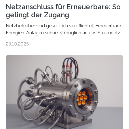
Netzanschluss für Erneuerbare: So
gelingt der Zugang
Netzbetreiber sind gesetzlich verpflichtet, Erneuerbare-
Energien-Anlagen schnellstmöglich an das Stromnetz
anzuschließen und die Stromeinspeisung zu
23.10.2025
ermöglichen. Doch der dafür nötige Netzausbau hinkt
in Deutschland hinterher und es kommt nicht selten zu
einem „Anschlussstau“. Die Stiftung
Umweltenergierecht hat den Rechtsrahmen in einem
neuen Bericht für die Praxis eingeordnet – inklusive der
Rolle von flexiblen Netzanschlussvereinbarungen. Der
Netzanschluss von Erneuerbare-Energien-Anlagen
(EE-Anlagen) ist entscheidend für die Energiewende.
Denn ohne Anschluss an das Netz kann kein Strom
eingespeist werden. Nach dem Erneuerbare-Energien-
Gesetz (EEG) sind Netzbetreiber…