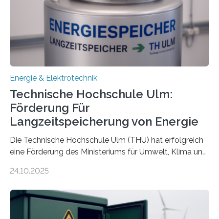
Energie & Elektrotechnik
Technische Hochschule Ulm:
Förderung Für
Langzeitspeicherung von Energie
Die Technische Hochschule Ulm (THU) hat erfolgreich
eine Förderung des Ministeriums für Umwelt, Klima und
Energiewirtschaft Baden-Württemberg für das
24.10.2025
Forschungsprojekt „LAGER – Langzeitspeicherung in
energieflexiblen, sektorintegrierten Liegenschaften und
Quartieren“ eingeworben. Ziel des Projekts ist die
Entwicklung, Erprobung und Demonstration von