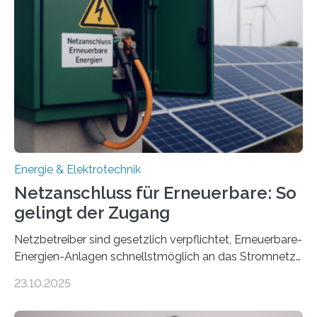
Konzepten zur langfristigen Energiespeicherung in
sektorübergreifend vernetzten Energiesystemen. Das
Projekt startete am 15. Oktober 2025, hat eine Laufzeit
von drei Jahren und ein Gesamtvolumen von rund 2,9
Millionen Euro, wovon 2,6 Millionen Euro durch das
Ministerium für Umwelt, Klima und…
Energie & Elektrotechnik
Netzanschluss für Erneuerbare: So
gelingt der Zugang
Netzbetreiber sind gesetzlich verpflichtet, Erneuerbare-
Energien-Anlagen schnellstmöglich an das Stromnetz
anzuschließen und die Stromeinspeisung zu
23.10.2025
ermöglichen. Doch der dafür nötige Netzausbau hinkt
in Deutschland hinterher und es kommt nicht selten zu