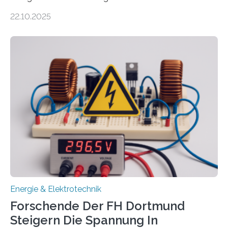
Unternehmen in der Region: Das zeichnet die beiden
22.10.2025
neuen EU-geförderten Transfer-Projekte zu
Wasserstoff und Energienetzen der OTH Regensburg
aus. Zwei Forschungsprojekte im Bereich nachhaltiger
Energietechnologien werden vom Europäischen
Sozialfonds Plus (ESF+) gefördert – mit einer
Gesamtsumme von mehr als zwei Millionen Euro.
Damit zählt die Hochschule zu den großen
Gewinnerinnen der aktuellen Förderrunde des
Bayerischen Wissenschaftsministeriums. Im
Mittelpunkt steht der direkte Wissenstransfer: Neue
wissenschaftliche Erkenntnisse sollen rasch in die
Praxis…
Energie & Elektrotechnik
Forschende Der FH Dortmund
Steigern Die Spannung In