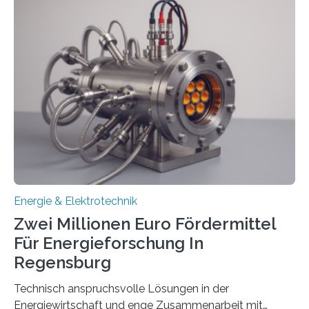
einem „Anschlussstau“. Die Stiftung
Umweltenergierecht hat den Rechtsrahmen in einem
neuen Bericht für die Praxis eingeordnet – inklusive der
Rolle von flexiblen Netzanschlussvereinbarungen. Der
Netzanschluss von Erneuerbare-Energien-Anlagen
(EE-Anlagen) ist entscheidend für die Energiewende.
Denn ohne Anschluss an das Netz kann kein Strom
eingespeist werden. Nach dem Erneuerbare-Energien-
Gesetz (EEG) sind Netzbetreiber…
Energie & Elektrotechnik
Zwei Millionen Euro Fördermittel
Für Energieforschung In
Regensburg
Technisch anspruchsvolle Lösungen in der
Energiewirtschaft und enge Zusammenarbeit mit