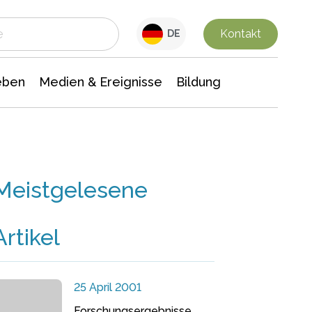
 Leben
Medien & Ereignisse
Interdisziplinäre Forschung
Veranstaltungsnachrichten
n Chemie
Gesellschaftswissenschaften
Kontakt
DE
eben
Medien & Ereignisse
Bildung
Meistgelesene
Artikel
25 April 2001
Forschungsergebnisse