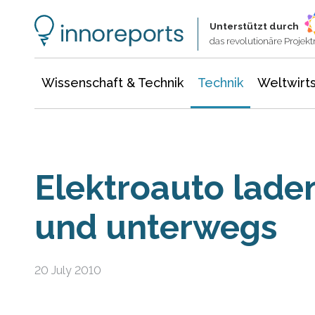
Wissenschaft & Technik
Informationstechnologie
Energie & Elektrotechnik
Unterstützt durch
das revolutionäre Proje
Wissenschaft & Technik
Technik
Weltwirts
Elektroauto lade
und unterwegs
20 July 2010