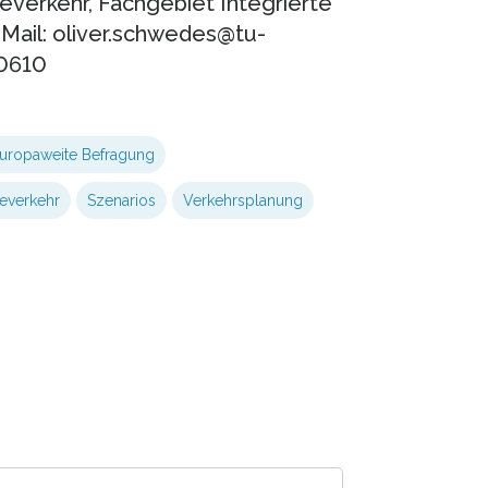
Seeverkehr, Fachgebiet Integrierte
-Mail: oliver.schwedes@tu-
70610
uropaweite Befragung
everkehr
Szenarios
Verkehrsplanung