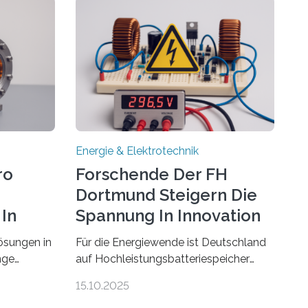
Energie & Elektrotechnik
ro
Forschende Der FH
Dortmund Steigern Die
In
Spannung In Innovation
ösungen in
Für die Energiewende ist Deutschland
nge
auf Hochleistungsbatteriespeicher
ehmen in
angewiesen, um auch bei Windstille
15.10.2025
e beiden
und Dunkelheit Strom bereitzustellen.