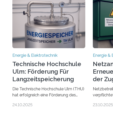
Energie & Elektrotechnik
Energie & 
Technische Hochschule
Netzan
Ulm: Förderung Für
Erneue
Langzeitspeicherung
der Zu
von Energie
Die Technische Hochschule Ulm (THU)
Netzbetrei
hat erfolgreich eine Förderung des
verpflicht
Ministeriums für Umwelt, Klima und
Anlagen sc
24.10.2025
23.10.2025
Energiewirtschaft Baden-Württemberg
Stromnetz 