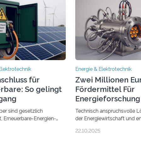
Elektrotechnik
Energie & Elektrotechnik
schluss für
Zwei Millionen Eu
rbare: So gelingt
Fördermittel Für
gang
Energieforschung 
Regensburg
ber sind gesetzlich
Technisch anspruchsvolle L
et, Erneuerbare-Energien-
der Energiewirtschaft und e
hnellstmöglich an das
Zusammenarbeit mit Untern
22.10.2025
anzuschließen und die
der Region: Das zeichnet di