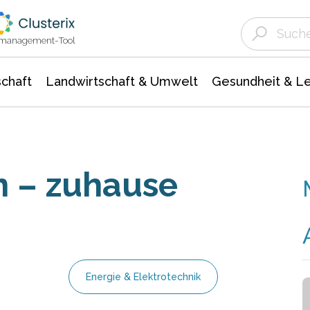
Landwirtschaft & Umwelt
Gesundheit &
Agrar- Forstwissenschaften
Unternehmensmeldungen
Biowissenschafte
Ökologie Umwelt- Naturschutz
ktmanagement-Tool
chaft
Landwirtschaft & Umwelt
Gesundheit & L
n – zuhause
Energie & Elektrotechnik