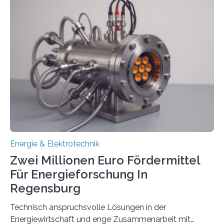
einem „Anschlussstau“. Die Stiftung
Umweltenergierecht hat den Rechtsrahmen in einem
neuen Bericht für die Praxis eingeordnet – inklusive der
Rolle von flexiblen Netzanschlussvereinbarungen. Der
Netzanschluss von Erneuerbare-Energien-Anlagen
(EE-Anlagen) ist entscheidend für die Energiewende.
Denn ohne Anschluss an das Netz kann kein Strom
eingespeist werden. Nach dem Erneuerbare-Energien-
Gesetz (EEG) sind Netzbetreiber…
Energie & Elektrotechnik
Zwei Millionen Euro Fördermittel
Für Energieforschung In
Regensburg
Technisch anspruchsvolle Lösungen in der
Energiewirtschaft und enge Zusammenarbeit mit