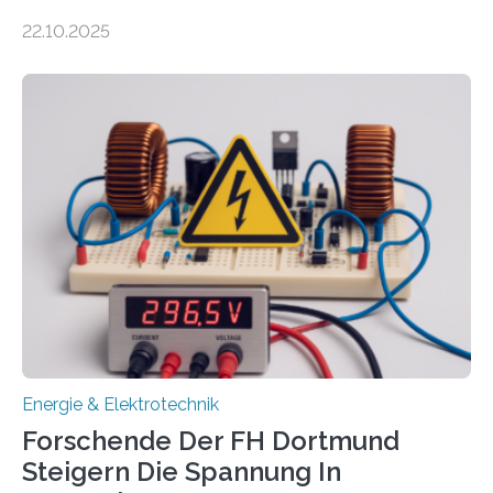
Unternehmen in der Region: Das zeichnet die beiden
22.10.2025
neuen EU-geförderten Transfer-Projekte zu
Wasserstoff und Energienetzen der OTH Regensburg
aus. Zwei Forschungsprojekte im Bereich nachhaltiger
Energietechnologien werden vom Europäischen
Sozialfonds Plus (ESF+) gefördert – mit einer
Gesamtsumme von mehr als zwei Millionen Euro.
Damit zählt die Hochschule zu den großen
Gewinnerinnen der aktuellen Förderrunde des
Bayerischen Wissenschaftsministeriums. Im
Mittelpunkt steht der direkte Wissenstransfer: Neue
wissenschaftliche Erkenntnisse sollen rasch in die
Praxis…
Energie & Elektrotechnik
Forschende Der FH Dortmund
Steigern Die Spannung In