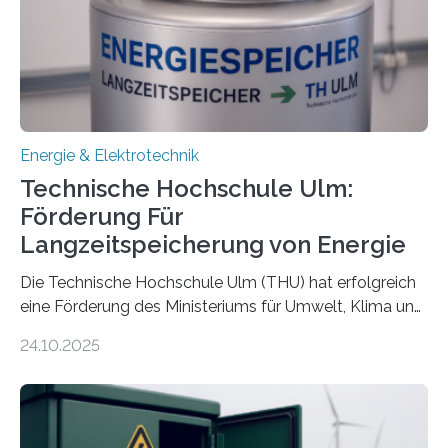
Energie & Elektrotechnik
Technische Hochschule Ulm:
Förderung Für
Langzeitspeicherung von Energie
Die Technische Hochschule Ulm (THU) hat erfolgreich
eine Förderung des Ministeriums für Umwelt, Klima und
Energiewirtschaft Baden-Württemberg für das
24.10.2025
Forschungsprojekt „LAGER – Langzeitspeicherung in
energieflexiblen, sektorintegrierten Liegenschaften und
Quartieren“ eingeworben. Ziel des Projekts ist die
Entwicklung, Erprobung und Demonstration von