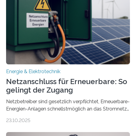
Konzepten zur langfristigen Energiespeicherung in
sektorübergreifend vernetzten Energiesystemen. Das
Projekt startete am 15. Oktober 2025, hat eine Laufzeit
von drei Jahren und ein Gesamtvolumen von rund 2,9
Millionen Euro, wovon 2,6 Millionen Euro durch das
Ministerium für Umwelt, Klima und…
Energie & Elektrotechnik
Netzanschluss für Erneuerbare: So
gelingt der Zugang
Netzbetreiber sind gesetzlich verpflichtet, Erneuerbare-
Energien-Anlagen schnellstmöglich an das Stromnetz
anzuschließen und die Stromeinspeisung zu
23.10.2025
ermöglichen. Doch der dafür nötige Netzausbau hinkt
in Deutschland hinterher und es kommt nicht selten zu