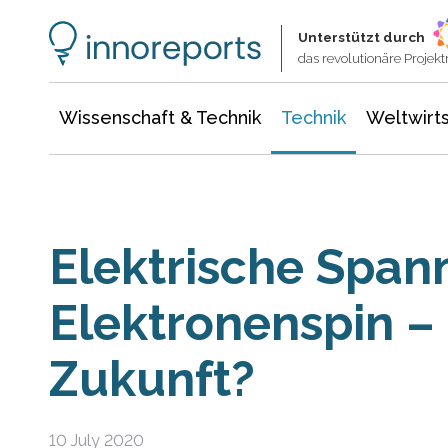
Wissenschaft & Technik
Informationstechnologie
Energie & Elektrotechnik
Unterstützt durch
das revolutionäre Proje
Wissenschaft & Technik
Technik
Weltwirts
Elektrische Span
Elektronenspin – 
Zukunft?
10 July 2020