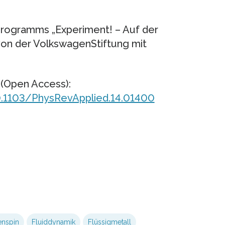
rogramms „Experiment! – Auf der
on der VolkswagenStiftung mit
d (Open Access):
10.1103/PhysRevApplied.14.01400
enspin
Fluiddynamik
Flüssigmetall