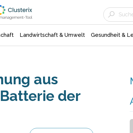
Landwirtschaft & Umwelt
Gesundheit &
Agrar- Forstwissenschaften
Unternehmensmeldungen
Biowissenschafte
Ökologie Umwelt- Naturschutz
ktmanagement-Tool
chaft
Landwirtschaft & Umwelt
Gesundheit & L
nung aus
Batterie der