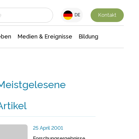
 Leben
Medien & Ereignisse
Interdisziplinäre Forschung
Veranstaltungsnachrichten
n Chemie
Gesellschaftswissenschaften
Kontakt
DE
eben
Medien & Ereignisse
Bildung
Meistgelesene
Artikel
25 April 2001
Forschungsergebnisse