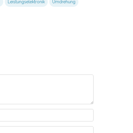
y
Leistungselektronik
Umdrehung