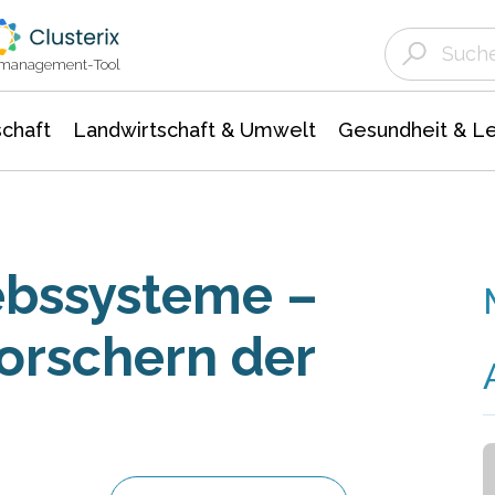
Landwirtschaft & Umwelt
Gesundheit &
Agrar- Forstwissenschaften
Unternehmensmeldungen
Biowissenschafte
Ökologie Umwelt- Naturschutz
ktmanagement-Tool
chaft
Landwirtschaft & Umwelt
Gesundheit & L
iebssysteme –
orschern der