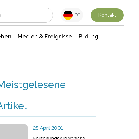
 Leben
Medien & Ereignisse
Interdisziplinäre Forschung
Veranstaltungsnachrichten
n Chemie
Gesellschaftswissenschaften
Kontakt
DE
eben
Medien & Ereignisse
Bildung
Meistgelesene
Artikel
25 April 2001
Forschungsergebnisse