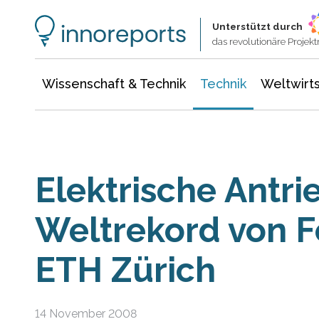
Wissenschaft & Technik
Informationstechnologie
Energie & Elektrotechnik
Unterstützt durch
das revolutionäre Proje
Wissenschaft & Technik
Technik
Weltwirts
Elektrische Antr
Weltrekord von F
ETH Zürich
14 November 2008