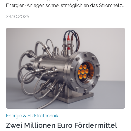
Energien-Anlagen schnellstmöglich an das Stromnetz
anzuschließen und die Stromeinspeisung zu
23.10.2025
ermöglichen. Doch der dafür nötige Netzausbau hinkt
in Deutschland hinterher und es kommt nicht selten zu
einem „Anschlussstau“. Die Stiftung
Umweltenergierecht hat den Rechtsrahmen in einem
neuen Bericht für die Praxis eingeordnet – inklusive der
Rolle von flexiblen Netzanschlussvereinbarungen. Der
Netzanschluss von Erneuerbare-Energien-Anlagen
(EE-Anlagen) ist entscheidend für die Energiewende.
Denn ohne Anschluss an das Netz kann kein Strom
eingespeist werden. Nach dem Erneuerbare-Energien-
Gesetz (EEG) sind Netzbetreiber…
Energie & Elektrotechnik
Zwei Millionen Euro Fördermittel