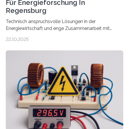
Für Energieforschung In
Regensburg
Technisch anspruchsvolle Lösungen in der
Energiewirtschaft und enge Zusammenarbeit mit
Unternehmen in der Region: Das zeichnet die beiden
22.10.2025
neuen EU-geförderten Transfer-Projekte zu
Wasserstoff und Energienetzen der OTH Regensburg
aus. Zwei Forschungsprojekte im Bereich nachhaltiger
Energietechnologien werden vom Europäischen
Sozialfonds Plus (ESF+) gefördert – mit einer
Gesamtsumme von mehr als zwei Millionen Euro.
Damit zählt die Hochschule zu den großen
Gewinnerinnen der aktuellen Förderrunde des
Bayerischen Wissenschaftsministeriums. Im
Mittelpunkt steht der direkte Wissenstransfer: Neue
wissenschaftliche Erkenntnisse sollen rasch in die
Praxis…