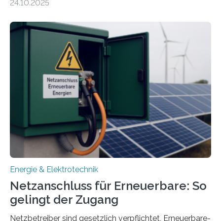
24.10.2025
Forschungsprojekt „LAGER – Langzeitspeicherung in
energieflexiblen, sektorintegrierten Liegenschaften und
Quartieren“ eingeworben. Ziel des Projekts ist die
Entwicklung, Erprobung und Demonstration von
Konzepten zur langfristigen Energiespeicherung in
sektorübergreifend vernetzten Energiesystemen. Das
Projekt startete am 15. Oktober 2025, hat eine Laufzeit
von drei Jahren und ein Gesamtvolumen von rund 2,9
Millionen Euro, wovon 2,6 Millionen Euro durch das
Ministerium für Umwelt, Klima und…
Energie & Elektrotechnik
Netzanschluss für Erneuerbare: So
gelingt der Zugang
Netzbetreiber sind gesetzlich verpflichtet, Erneuerbare-