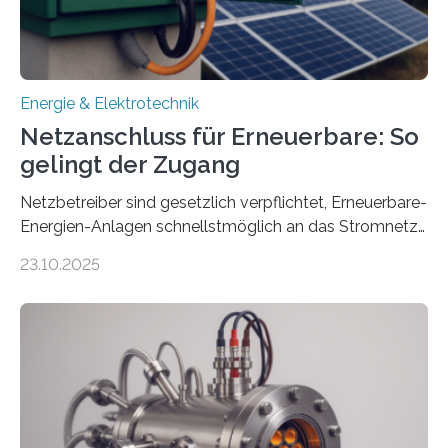
Energie & Elektrotechnik
Netzanschluss für Erneuerbare: So
gelingt der Zugang
Netzbetreiber sind gesetzlich verpflichtet, Erneuerbare-
Energien-Anlagen schnellstmöglich an das Stromnetz
anzuschließen und die Stromeinspeisung zu
23.10.2025
ermöglichen. Doch der dafür nötige Netzausbau hinkt
in Deutschland hinterher und es kommt nicht selten zu
einem „Anschlussstau“. Die Stiftung
Umweltenergierecht hat den Rechtsrahmen in einem
neuen Bericht für die Praxis eingeordnet – inklusive der
Rolle von flexiblen Netzanschlussvereinbarungen. Der
Netzanschluss von Erneuerbare-Energien-Anlagen
(EE-Anlagen) ist entscheidend für die Energiewende.