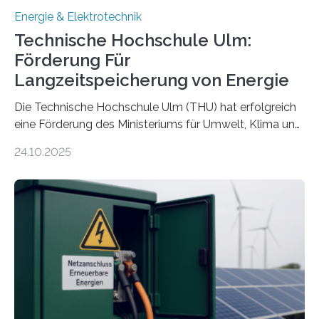
Energie & Elektrotechnik
Technische Hochschule Ulm:
Förderung Für
Langzeitspeicherung von Energie
Die Technische Hochschule Ulm (THU) hat erfolgreich
eine Förderung des Ministeriums für Umwelt, Klima und
Energiewirtschaft Baden-Württemberg für das
24.10.2025
Forschungsprojekt „LAGER – Langzeitspeicherung in
energieflexiblen, sektorintegrierten Liegenschaften und
Quartieren“ eingeworben. Ziel des Projekts ist die
Entwicklung, Erprobung und Demonstration von
Konzepten zur langfristigen Energiespeicherung in
sektorübergreifend vernetzten Energiesystemen. Das
Projekt startete am 15. Oktober 2025, hat eine Laufzeit
von drei Jahren und ein Gesamtvolumen von rund 2,9
Millionen Euro, wovon 2,6 Millionen Euro durch das
Ministerium für Umwelt, Klima und…