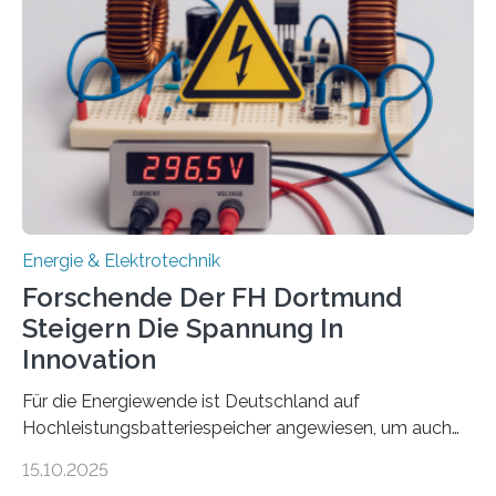
Sozialfonds Plus (ESF+) gefördert – mit einer
Gesamtsumme von mehr als zwei Millionen Euro.
Damit zählt die Hochschule zu den großen
Gewinnerinnen der aktuellen Förderrunde des
Bayerischen Wissenschaftsministeriums. Im
Mittelpunkt steht der direkte Wissenstransfer: Neue
wissenschaftliche Erkenntnisse sollen rasch in die
Praxis…
Energie & Elektrotechnik
Forschende Der FH Dortmund
Steigern Die Spannung In
Innovation
Für die Energiewende ist Deutschland auf
Hochleistungsbatteriespeicher angewiesen, um auch
bei Windstille und Dunkelheit Strom bereitzustellen.
15.10.2025
Doch mit der immensen Zahl einzelner Batteriezellen,