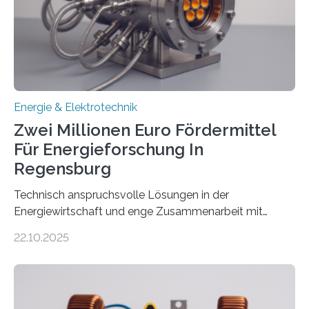
Denn ohne Anschluss an das Netz kann kein Strom
eingespeist werden. Nach dem Erneuerbare-Energien-
Gesetz (EEG) sind Netzbetreiber…
Energie & Elektrotechnik
Zwei Millionen Euro Fördermittel
Für Energieforschung In
Regensburg
Technisch anspruchsvolle Lösungen in der
Energiewirtschaft und enge Zusammenarbeit mit
Unternehmen in der Region: Das zeichnet die beiden
22.10.2025
neuen EU-geförderten Transfer-Projekte zu
Wasserstoff und Energienetzen der OTH Regensburg
aus. Zwei Forschungsprojekte im Bereich nachhaltiger
Energietechnologien werden vom Europäischen