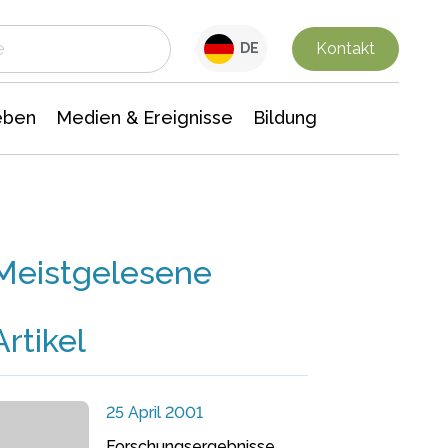
 Leben
Medien & Ereignisse
Interdisziplinäre Forschung
Veranstaltungsnachrichten
n Chemie
Gesellschaftswissenschaften
Kontakt
DE
eben
Medien & Ereignisse
Bildung
Meistgelesene
Artikel
25 April 2001
Forschungsergebnisse