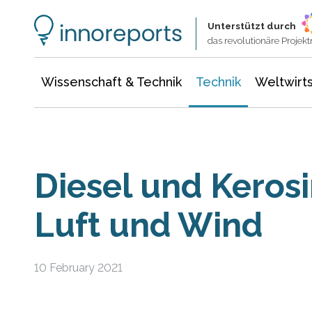
Wissenschaft & Technik
Informationstechnologie
Energie & Elektrotechnik
Unterstützt durch
das revolutionäre Proje
Wissenschaft & Technik
Technik
Weltwirts
Diesel und Kerosi
Luft und Wind
10 February 2021