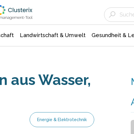
Landwirtschaft & Umwelt
Gesundheit &
Agrar- Forstwissenschaften
Unternehmensmeldungen
Biowissenschafte
Ökologie Umwelt- Naturschutz
ktmanagement-Tool
chaft
Landwirtschaft & Umwelt
Gesundheit & L
n aus Wasser,
Energie & Elektrotechnik