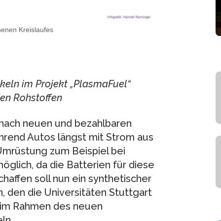
enen Kreislaufes
ckeln im Projekt „PlasmaFuel“
en Rohstoffen
 nach neuen und bezahlbaren
hrend Autos längst mit Strom aus
 Umrüstung zum Beispiel bei
glich, da die Batterien für diese
chaffen soll nun ein synthetischer
 den die Universitäten Stuttgart
r im Rahmen des neuen
ln.