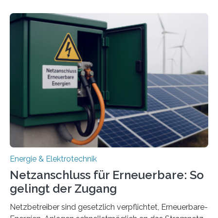
energieflexiblen, sektorintegrierten Liegenschaften und
Quartieren“ eingeworben. Ziel des Projekts ist die
Entwicklung, Erprobung und Demonstration von
Konzepten zur langfristigen Energiespeicherung in
sektorübergreifend vernetzten Energiesystemen. Das
Projekt startete am 15. Oktober 2025, hat eine Laufzeit
von drei Jahren und ein Gesamtvolumen von rund 2,9
Millionen Euro, wovon 2,6 Millionen Euro durch das
Ministerium für Umwelt, Klima und…
Energie & Elektrotechnik
Netzanschluss für Erneuerbare: So
gelingt der Zugang
Netzbetreiber sind gesetzlich verpflichtet, Erneuerbare-