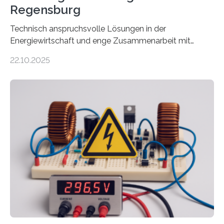
Regensburg
Technisch anspruchsvolle Lösungen in der
Energiewirtschaft und enge Zusammenarbeit mit
Unternehmen in der Region: Das zeichnet die beiden
22.10.2025
neuen EU-geförderten Transfer-Projekte zu
Wasserstoff und Energienetzen der OTH Regensburg
aus. Zwei Forschungsprojekte im Bereich nachhaltiger
Energietechnologien werden vom Europäischen
Sozialfonds Plus (ESF+) gefördert – mit einer
Gesamtsumme von mehr als zwei Millionen Euro.
Damit zählt die Hochschule zu den großen
Gewinnerinnen der aktuellen Förderrunde des
Bayerischen Wissenschaftsministeriums. Im
Mittelpunkt steht der direkte Wissenstransfer: Neue
wissenschaftliche Erkenntnisse sollen rasch in die
Praxis…