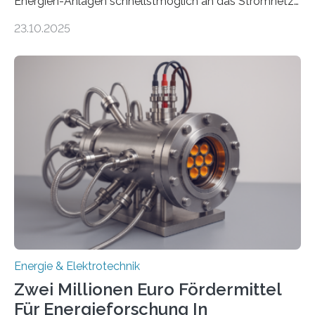
Energien-Anlagen schnellstmöglich an das Stromnetz
anzuschließen und die Stromeinspeisung zu
23.10.2025
ermöglichen. Doch der dafür nötige Netzausbau hinkt
in Deutschland hinterher und es kommt nicht selten zu
einem „Anschlussstau“. Die Stiftung
Umweltenergierecht hat den Rechtsrahmen in einem
neuen Bericht für die Praxis eingeordnet – inklusive der
Rolle von flexiblen Netzanschlussvereinbarungen. Der
Netzanschluss von Erneuerbare-Energien-Anlagen
(EE-Anlagen) ist entscheidend für die Energiewende.
Denn ohne Anschluss an das Netz kann kein Strom
eingespeist werden. Nach dem Erneuerbare-Energien-
Gesetz (EEG) sind Netzbetreiber…
Energie & Elektrotechnik
Zwei Millionen Euro Fördermittel
Für Energieforschung In