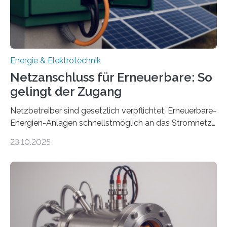
Ministerium für Umwelt, Klima und…
Energie & Elektrotechnik
Netzanschluss für Erneuerbare: So
gelingt der Zugang
Netzbetreiber sind gesetzlich verpflichtet, Erneuerbare-
Energien-Anlagen schnellstmöglich an das Stromnetz
anzuschließen und die Stromeinspeisung zu
23.10.2025
ermöglichen. Doch der dafür nötige Netzausbau hinkt
in Deutschland hinterher und es kommt nicht selten zu
einem „Anschlussstau“. Die Stiftung
Umweltenergierecht hat den Rechtsrahmen in einem
neuen Bericht für die Praxis eingeordnet – inklusive der
Rolle von flexiblen Netzanschlussvereinbarungen. Der
Netzanschluss von Erneuerbare-Energien-Anlagen