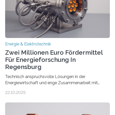
(EE-Anlagen) ist entscheidend für die Energiewende.
Denn ohne Anschluss an das Netz kann kein Strom
eingespeist werden. Nach dem Erneuerbare-Energien-
Gesetz (EEG) sind Netzbetreiber…
Energie & Elektrotechnik
Zwei Millionen Euro Fördermittel
Für Energieforschung In
Regensburg
Technisch anspruchsvolle Lösungen in der
Energiewirtschaft und enge Zusammenarbeit mit
Unternehmen in der Region: Das zeichnet die beiden
22.10.2025
neuen EU-geförderten Transfer-Projekte zu
Wasserstoff und Energienetzen der OTH Regensburg
aus. Zwei Forschungsprojekte im Bereich nachhaltiger
Energietechnologien werden vom Europäischen