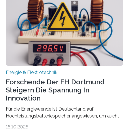
Sozialfonds Plus (ESF+) gefördert – mit einer
Gesamtsumme von mehr als zwei Millionen Euro.
Damit zählt die Hochschule zu den großen
Gewinnerinnen der aktuellen Förderrunde des
Bayerischen Wissenschaftsministeriums. Im
Mittelpunkt steht der direkte Wissenstransfer: Neue
wissenschaftliche Erkenntnisse sollen rasch in die
Praxis…
Energie & Elektrotechnik
Forschende Der FH Dortmund
Steigern Die Spannung In
Innovation
Für die Energiewende ist Deutschland auf
Hochleistungsbatteriespeicher angewiesen, um auch
bei Windstille und Dunkelheit Strom bereitzustellen.
15.10.2025