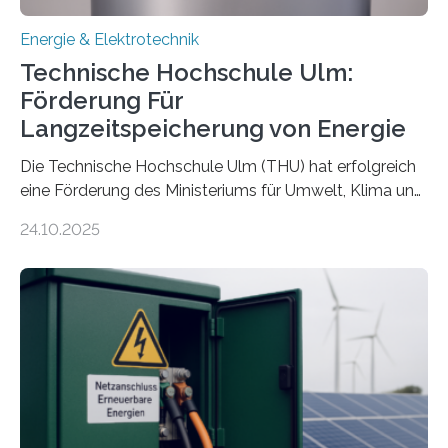
Energie & Elektrotechnik
Technische Hochschule Ulm:
Förderung Für
Langzeitspeicherung von Energie
Die Technische Hochschule Ulm (THU) hat erfolgreich
eine Förderung des Ministeriums für Umwelt, Klima und
Energiewirtschaft Baden-Württemberg für das
24.10.2025
Forschungsprojekt „LAGER – Langzeitspeicherung in
energieflexiblen, sektorintegrierten Liegenschaften und
Quartieren“ eingeworben. Ziel des Projekts ist die
Entwicklung, Erprobung und Demonstration von
Konzepten zur langfristigen Energiespeicherung in
sektorübergreifend vernetzten Energiesystemen. Das
Projekt startete am 15. Oktober 2025, hat eine Laufzeit
von drei Jahren und ein Gesamtvolumen von rund 2,9
Millionen Euro, wovon 2,6 Millionen Euro durch das