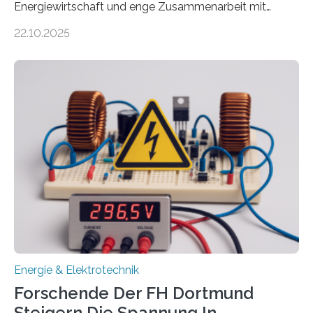
Energiewirtschaft und enge Zusammenarbeit mit
Unternehmen in der Region: Das zeichnet die beiden
22.10.2025
neuen EU-geförderten Transfer-Projekte zu
Wasserstoff und Energienetzen der OTH Regensburg
aus. Zwei Forschungsprojekte im Bereich nachhaltiger
Energietechnologien werden vom Europäischen
Sozialfonds Plus (ESF+) gefördert – mit einer
Gesamtsumme von mehr als zwei Millionen Euro.
Damit zählt die Hochschule zu den großen
Gewinnerinnen der aktuellen Förderrunde des
Bayerischen Wissenschaftsministeriums. Im
Mittelpunkt steht der direkte Wissenstransfer: Neue
wissenschaftliche Erkenntnisse sollen rasch in die
Praxis…
Energie & Elektrotechnik
Forschende Der FH Dortmund
Steigern Die Spannung In