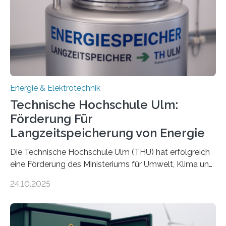
Energie & Elektrotechnik
Technische Hochschule Ulm:
Förderung Für
Langzeitspeicherung von Energie
Die Technische Hochschule Ulm (THU) hat erfolgreich
eine Förderung des Ministeriums für Umwelt, Klima und
Energiewirtschaft Baden-Württemberg für das
24.10.2025
Forschungsprojekt „LAGER – Langzeitspeicherung in
energieflexiblen, sektorintegrierten Liegenschaften und
Quartieren“ eingeworben. Ziel des Projekts ist die
Entwicklung, Erprobung und Demonstration von