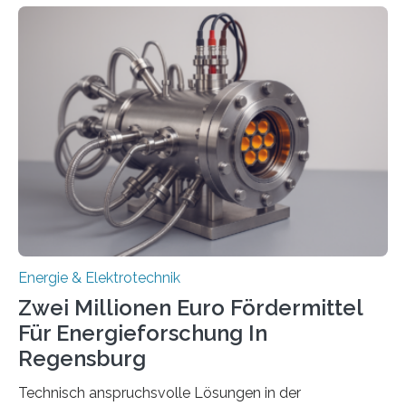
in Deutschland hinterher und es kommt nicht selten zu
einem „Anschlussstau“. Die Stiftung
Umweltenergierecht hat den Rechtsrahmen in einem
neuen Bericht für die Praxis eingeordnet – inklusive der
Rolle von flexiblen Netzanschlussvereinbarungen. Der
Netzanschluss von Erneuerbare-Energien-Anlagen
(EE-Anlagen) ist entscheidend für die Energiewende.
Denn ohne Anschluss an das Netz kann kein Strom
eingespeist werden. Nach dem Erneuerbare-Energien-
Gesetz (EEG) sind Netzbetreiber…
Energie & Elektrotechnik
Zwei Millionen Euro Fördermittel
Für Energieforschung In
Regensburg
Technisch anspruchsvolle Lösungen in der