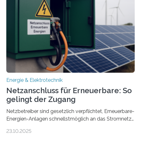
Konzepten zur langfristigen Energiespeicherung in
sektorübergreifend vernetzten Energiesystemen. Das
Projekt startete am 15. Oktober 2025, hat eine Laufzeit
von drei Jahren und ein Gesamtvolumen von rund 2,9
Millionen Euro, wovon 2,6 Millionen Euro durch das
Ministerium für Umwelt, Klima und…
Energie & Elektrotechnik
Netzanschluss für Erneuerbare: So
gelingt der Zugang
Netzbetreiber sind gesetzlich verpflichtet, Erneuerbare-
Energien-Anlagen schnellstmöglich an das Stromnetz
anzuschließen und die Stromeinspeisung zu
23.10.2025
ermöglichen. Doch der dafür nötige Netzausbau hinkt