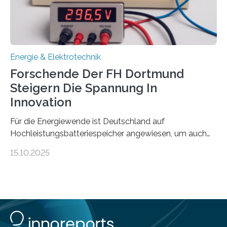
wissenschaftliche Erkenntnisse sollen rasch in die
Praxis…
Energie & Elektrotechnik
Forschende Der FH Dortmund
Steigern Die Spannung In
Innovation
Für die Energiewende ist Deutschland auf
Hochleistungsbatteriespeicher angewiesen, um auch
bei Windstille und Dunkelheit Strom bereitzustellen.
15.10.2025
Doch mit der immensen Zahl einzelner Batteriezellen,
die in diesen Anlagen verkabelt werden, steigen die
Energieverluste. Am Fachbereich Elektrotechnik der
Fachhochschule Dortmund wollen Forschende im
Projekt KV-BATT diese Verluste reduzieren und
erhöhen dazu die Spannung um das Zehn- bis