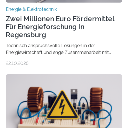
Energie & Elektrotechnik
Zwei Millionen Euro Fördermittel
Für Energieforschung In
Regensburg
Technisch anspruchsvolle Lösungen in der
Energiewirtschaft und enge Zusammenarbeit mit
Unternehmen in der Region: Das zeichnet die beiden
22.10.2025
neuen EU-geförderten Transfer-Projekte zu
Wasserstoff und Energienetzen der OTH Regensburg
aus. Zwei Forschungsprojekte im Bereich nachhaltiger
Energietechnologien werden vom Europäischen
Sozialfonds Plus (ESF+) gefördert – mit einer
Gesamtsumme von mehr als zwei Millionen Euro.
Damit zählt die Hochschule zu den großen
Gewinnerinnen der aktuellen Förderrunde des
Bayerischen Wissenschaftsministeriums. Im
Mittelpunkt steht der direkte Wissenstransfer: Neue