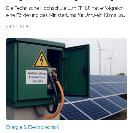
Die Technische Hochschule Ulm (THU) hat erfolgreich
eine Förderung des Ministeriums für Umwelt, Klima und
Energiewirtschaft Baden-Württemberg für das
24.10.2025
Forschungsprojekt „LAGER – Langzeitspeicherung in
energieflexiblen, sektorintegrierten Liegenschaften und
Quartieren“ eingeworben. Ziel des Projekts ist die
Entwicklung, Erprobung und Demonstration von
Konzepten zur langfristigen Energiespeicherung in
sektorübergreifend vernetzten Energiesystemen. Das
Projekt startete am 15. Oktober 2025, hat eine Laufzeit
von drei Jahren und ein Gesamtvolumen von rund 2,9
Millionen Euro, wovon 2,6 Millionen Euro durch das
Ministerium für Umwelt, Klima und…
Energie & Elektrotechnik