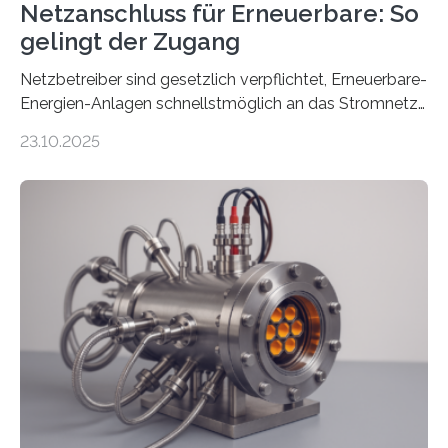
Netzanschluss für Erneuerbare: So
gelingt der Zugang
Netzbetreiber sind gesetzlich verpflichtet, Erneuerbare-
Energien-Anlagen schnellstmöglich an das Stromnetz
anzuschließen und die Stromeinspeisung zu
23.10.2025
ermöglichen. Doch der dafür nötige Netzausbau hinkt
in Deutschland hinterher und es kommt nicht selten zu
einem „Anschlussstau“. Die Stiftung
Umweltenergierecht hat den Rechtsrahmen in einem
neuen Bericht für die Praxis eingeordnet – inklusive der
Rolle von flexiblen Netzanschlussvereinbarungen. Der
Netzanschluss von Erneuerbare-Energien-Anlagen
(EE-Anlagen) ist entscheidend für die Energiewende.
Denn ohne Anschluss an das Netz kann kein Strom
eingespeist werden. Nach dem Erneuerbare-Energien-
Gesetz (EEG) sind Netzbetreiber…