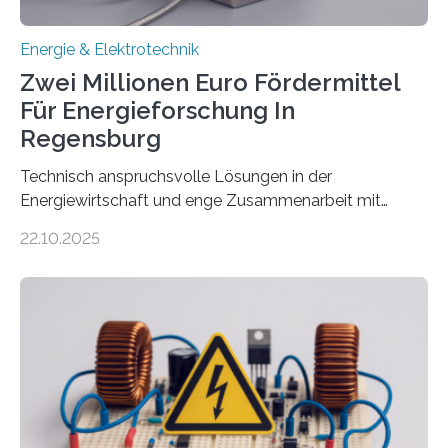
Energie & Elektrotechnik
Zwei Millionen Euro Fördermittel
Für Energieforschung In
Regensburg
Technisch anspruchsvolle Lösungen in der
Energiewirtschaft und enge Zusammenarbeit mit
Unternehmen in der Region: Das zeichnet die beiden
22.10.2025
neuen EU-geförderten Transfer-Projekte zu
Wasserstoff und Energienetzen der OTH Regensburg
aus. Zwei Forschungsprojekte im Bereich nachhaltiger
Energietechnologien werden vom Europäischen
Sozialfonds Plus (ESF+) gefördert – mit einer
Gesamtsumme von mehr als zwei Millionen Euro.
Damit zählt die Hochschule zu den großen
Gewinnerinnen der aktuellen Förderrunde des
Bayerischen Wissenschaftsministeriums. Im