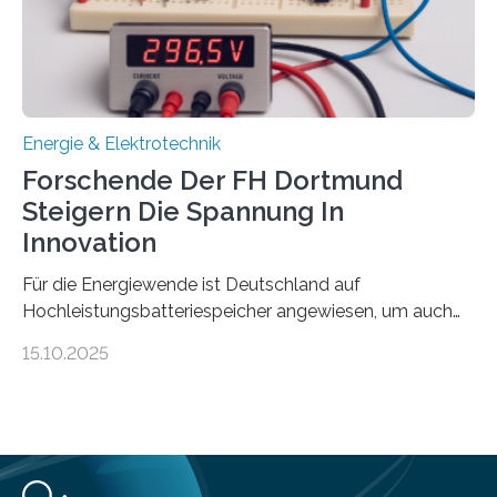
Mittelpunkt steht der direkte Wissenstransfer: Neue
wissenschaftliche Erkenntnisse sollen rasch in die
Praxis…
Energie & Elektrotechnik
Forschende Der FH Dortmund
Steigern Die Spannung In
Innovation
Für die Energiewende ist Deutschland auf
Hochleistungsbatteriespeicher angewiesen, um auch
bei Windstille und Dunkelheit Strom bereitzustellen.
15.10.2025
Doch mit der immensen Zahl einzelner Batteriezellen,
die in diesen Anlagen verkabelt werden, steigen die
Energieverluste. Am Fachbereich Elektrotechnik der
Fachhochschule Dortmund wollen Forschende im
Projekt KV-BATT diese Verluste reduzieren und