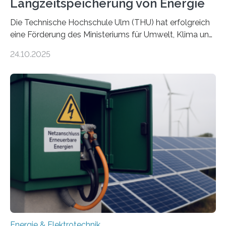
Langzeitspeicherung von Energie
Die Technische Hochschule Ulm (THU) hat erfolgreich
eine Förderung des Ministeriums für Umwelt, Klima und
Energiewirtschaft Baden-Württemberg für das
24.10.2025
Forschungsprojekt „LAGER – Langzeitspeicherung in
energieflexiblen, sektorintegrierten Liegenschaften und
Quartieren“ eingeworben. Ziel des Projekts ist die
Entwicklung, Erprobung und Demonstration von
Konzepten zur langfristigen Energiespeicherung in
sektorübergreifend vernetzten Energiesystemen. Das
Projekt startete am 15. Oktober 2025, hat eine Laufzeit
von drei Jahren und ein Gesamtvolumen von rund 2,9
Millionen Euro, wovon 2,6 Millionen Euro durch das
Ministerium für Umwelt, Klima und…
Energie & Elektrotechnik