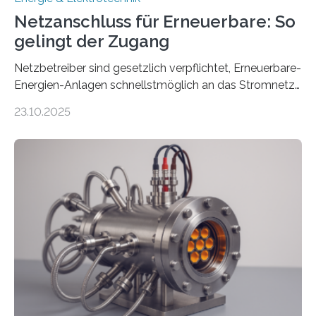
Netzanschluss für Erneuerbare: So
gelingt der Zugang
Netzbetreiber sind gesetzlich verpflichtet, Erneuerbare-
Energien-Anlagen schnellstmöglich an das Stromnetz
anzuschließen und die Stromeinspeisung zu
23.10.2025
ermöglichen. Doch der dafür nötige Netzausbau hinkt
in Deutschland hinterher und es kommt nicht selten zu
einem „Anschlussstau“. Die Stiftung
Umweltenergierecht hat den Rechtsrahmen in einem
neuen Bericht für die Praxis eingeordnet – inklusive der
Rolle von flexiblen Netzanschlussvereinbarungen. Der
Netzanschluss von Erneuerbare-Energien-Anlagen
(EE-Anlagen) ist entscheidend für die Energiewende.
Denn ohne Anschluss an das Netz kann kein Strom
eingespeist werden. Nach dem Erneuerbare-Energien-
Gesetz (EEG) sind Netzbetreiber…