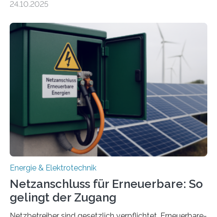
24.10.2025
Forschungsprojekt „LAGER – Langzeitspeicherung in
energieflexiblen, sektorintegrierten Liegenschaften und
Quartieren“ eingeworben. Ziel des Projekts ist die
Entwicklung, Erprobung und Demonstration von
Konzepten zur langfristigen Energiespeicherung in
sektorübergreifend vernetzten Energiesystemen. Das
Projekt startete am 15. Oktober 2025, hat eine Laufzeit
von drei Jahren und ein Gesamtvolumen von rund 2,9
Millionen Euro, wovon 2,6 Millionen Euro durch das
Ministerium für Umwelt, Klima und…
Energie & Elektrotechnik
Netzanschluss für Erneuerbare: So
gelingt der Zugang
Netzbetreiber sind gesetzlich verpflichtet, Erneuerbare-