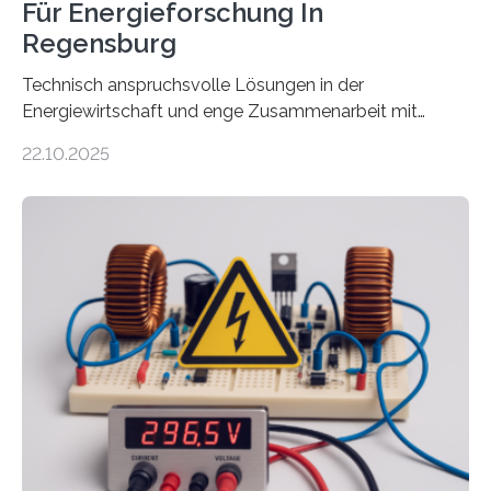
Für Energieforschung In
Regensburg
Technisch anspruchsvolle Lösungen in der
Energiewirtschaft und enge Zusammenarbeit mit
Unternehmen in der Region: Das zeichnet die beiden
22.10.2025
neuen EU-geförderten Transfer-Projekte zu
Wasserstoff und Energienetzen der OTH Regensburg
aus. Zwei Forschungsprojekte im Bereich nachhaltiger
Energietechnologien werden vom Europäischen
Sozialfonds Plus (ESF+) gefördert – mit einer
Gesamtsumme von mehr als zwei Millionen Euro.
Damit zählt die Hochschule zu den großen
Gewinnerinnen der aktuellen Förderrunde des
Bayerischen Wissenschaftsministeriums. Im
Mittelpunkt steht der direkte Wissenstransfer: Neue
wissenschaftliche Erkenntnisse sollen rasch in die
Praxis…