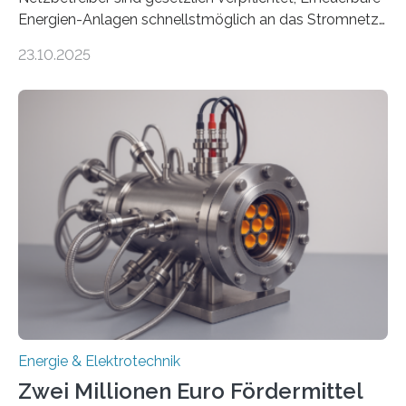
Energien-Anlagen schnellstmöglich an das Stromnetz
anzuschließen und die Stromeinspeisung zu
23.10.2025
ermöglichen. Doch der dafür nötige Netzausbau hinkt
in Deutschland hinterher und es kommt nicht selten zu
einem „Anschlussstau“. Die Stiftung
Umweltenergierecht hat den Rechtsrahmen in einem
neuen Bericht für die Praxis eingeordnet – inklusive der
Rolle von flexiblen Netzanschlussvereinbarungen. Der
Netzanschluss von Erneuerbare-Energien-Anlagen
(EE-Anlagen) ist entscheidend für die Energiewende.
Denn ohne Anschluss an das Netz kann kein Strom
eingespeist werden. Nach dem Erneuerbare-Energien-
Gesetz (EEG) sind Netzbetreiber…
Energie & Elektrotechnik
Zwei Millionen Euro Fördermittel