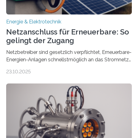
Energie & Elektrotechnik
Netzanschluss für Erneuerbare: So
gelingt der Zugang
Netzbetreiber sind gesetzlich verpflichtet, Erneuerbare-
Energien-Anlagen schnellstmöglich an das Stromnetz
anzuschließen und die Stromeinspeisung zu
23.10.2025
ermöglichen. Doch der dafür nötige Netzausbau hinkt
in Deutschland hinterher und es kommt nicht selten zu
einem „Anschlussstau“. Die Stiftung
Umweltenergierecht hat den Rechtsrahmen in einem
neuen Bericht für die Praxis eingeordnet – inklusive der
Rolle von flexiblen Netzanschlussvereinbarungen. Der
Netzanschluss von Erneuerbare-Energien-Anlagen
(EE-Anlagen) ist entscheidend für die Energiewende.
Denn ohne Anschluss an das Netz kann kein Strom