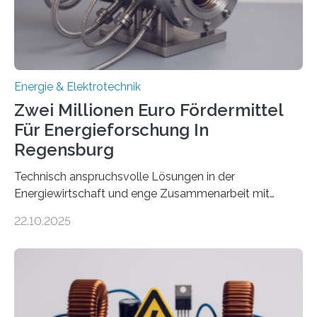
eingespeist werden. Nach dem Erneuerbare-Energien-
Gesetz (EEG) sind Netzbetreiber…
Energie & Elektrotechnik
Zwei Millionen Euro Fördermittel
Für Energieforschung In
Regensburg
Technisch anspruchsvolle Lösungen in der
Energiewirtschaft und enge Zusammenarbeit mit
Unternehmen in der Region: Das zeichnet die beiden
22.10.2025
neuen EU-geförderten Transfer-Projekte zu
Wasserstoff und Energienetzen der OTH Regensburg
aus. Zwei Forschungsprojekte im Bereich nachhaltiger
Energietechnologien werden vom Europäischen
Sozialfonds Plus (ESF+) gefördert – mit einer
Gesamtsumme von mehr als zwei Millionen Euro.