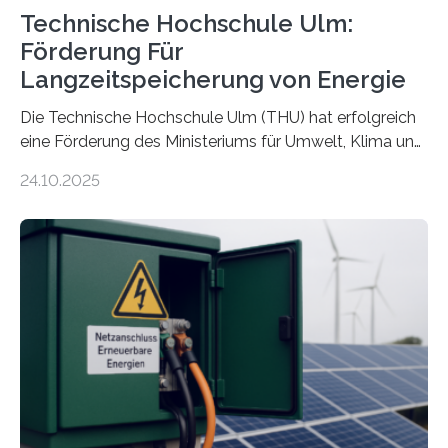
Technische Hochschule Ulm:
Förderung Für
Langzeitspeicherung von Energie
Die Technische Hochschule Ulm (THU) hat erfolgreich
eine Förderung des Ministeriums für Umwelt, Klima und
Energiewirtschaft Baden-Württemberg für das
24.10.2025
Forschungsprojekt „LAGER – Langzeitspeicherung in
energieflexiblen, sektorintegrierten Liegenschaften und
Quartieren“ eingeworben. Ziel des Projekts ist die
Entwicklung, Erprobung und Demonstration von
Konzepten zur langfristigen Energiespeicherung in
sektorübergreifend vernetzten Energiesystemen. Das
Projekt startete am 15. Oktober 2025, hat eine Laufzeit
von drei Jahren und ein Gesamtvolumen von rund 2,9
Millionen Euro, wovon 2,6 Millionen Euro durch das
Ministerium für Umwelt, Klima und…