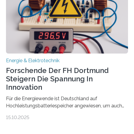
Damit zählt die Hochschule zu den großen
Gewinnerinnen der aktuellen Förderrunde des
Bayerischen Wissenschaftsministeriums. Im
Mittelpunkt steht der direkte Wissenstransfer: Neue
wissenschaftliche Erkenntnisse sollen rasch in die
Praxis…
Energie & Elektrotechnik
Forschende Der FH Dortmund
Steigern Die Spannung In
Innovation
Für die Energiewende ist Deutschland auf
Hochleistungsbatteriespeicher angewiesen, um auch
bei Windstille und Dunkelheit Strom bereitzustellen.
15.10.2025
Doch mit der immensen Zahl einzelner Batteriezellen,
die in diesen Anlagen verkabelt werden, steigen die