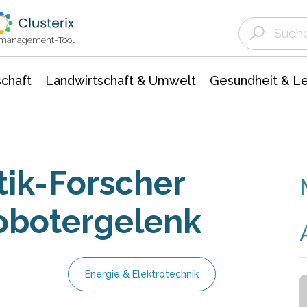
Landwirtschaft & Umwelt
Gesundheit &
Agrar- Forstwissenschaften
Unternehmensmeldungen
Biowissenschafte
Ökologie Umwelt- Naturschutz
ktmanagement-Tool
chaft
Landwirtschaft & Umwelt
Gesundheit & L
ik-Forscher
obotergelenk
Energie & Elektrotechnik