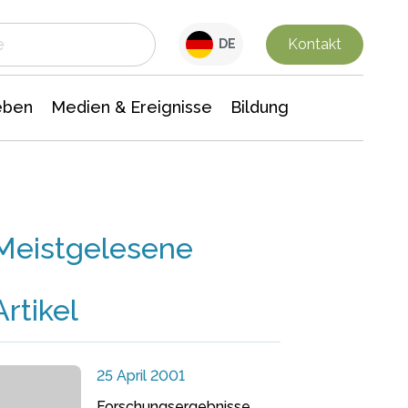
 Leben
Medien & Ereignisse
Interdisziplinäre Forschung
Veranstaltungsnachrichten
n Chemie
Gesellschaftswissenschaften
Kontakt
DE
eben
Medien & Ereignisse
Bildung
Meistgelesene
Artikel
25 April 2001
Forschungsergebnisse