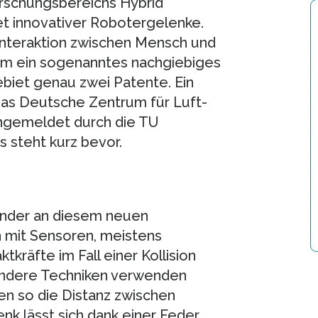
rschungsbereichs Hybrid
et innovativer Robotergelenke.
 Interaktion zwischen Mensch und
 um ein sogenanntes nachgiebiges
biet genau zwei Patente. Ein
das Deutsche Zentrum für Luft-
ngemeldet durch die TU
s steht kurz bevor.
rfinder an diesem neuen
 mit Sensoren, meistens
kräfte im Fall einer Kollision
Andere Techniken verwenden
n so die Distanz zwischen
k lässt sich dank einer Feder