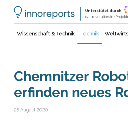
Wissenschaft & Technik
Informationstechnologie
Energie & Elektrotechnik
Unterstützt durch
das revolutionäre Proje
Wissenschaft & Technik
Technik
Weltwirts
Chemnitzer Robot
erfinden neues R
25 August 2020