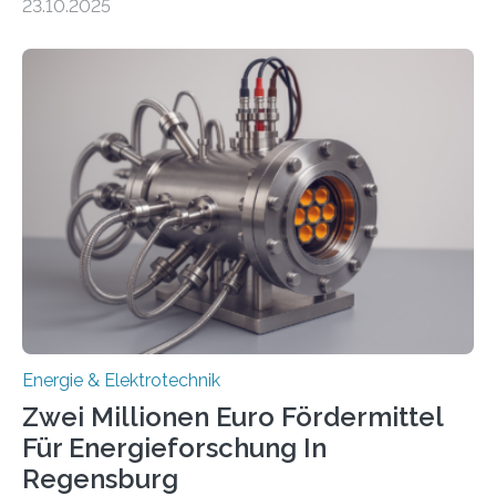
23.10.2025
ermöglichen. Doch der dafür nötige Netzausbau hinkt
in Deutschland hinterher und es kommt nicht selten zu
einem „Anschlussstau“. Die Stiftung
Umweltenergierecht hat den Rechtsrahmen in einem
neuen Bericht für die Praxis eingeordnet – inklusive der
Rolle von flexiblen Netzanschlussvereinbarungen. Der
Netzanschluss von Erneuerbare-Energien-Anlagen
(EE-Anlagen) ist entscheidend für die Energiewende.
Denn ohne Anschluss an das Netz kann kein Strom
eingespeist werden. Nach dem Erneuerbare-Energien-
Gesetz (EEG) sind Netzbetreiber…
Energie & Elektrotechnik
Zwei Millionen Euro Fördermittel
Für Energieforschung In
Regensburg