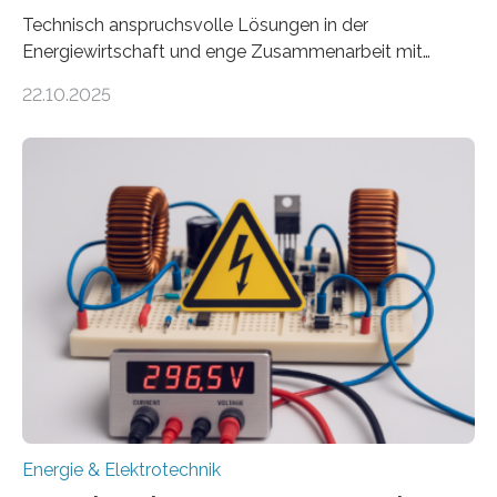
Technisch anspruchsvolle Lösungen in der
Energiewirtschaft und enge Zusammenarbeit mit
Unternehmen in der Region: Das zeichnet die beiden
22.10.2025
neuen EU-geförderten Transfer-Projekte zu
Wasserstoff und Energienetzen der OTH Regensburg
aus. Zwei Forschungsprojekte im Bereich nachhaltiger
Energietechnologien werden vom Europäischen
Sozialfonds Plus (ESF+) gefördert – mit einer
Gesamtsumme von mehr als zwei Millionen Euro.
Damit zählt die Hochschule zu den großen
Gewinnerinnen der aktuellen Förderrunde des
Bayerischen Wissenschaftsministeriums. Im
Mittelpunkt steht der direkte Wissenstransfer: Neue
wissenschaftliche Erkenntnisse sollen rasch in die
Praxis…
Energie & Elektrotechnik