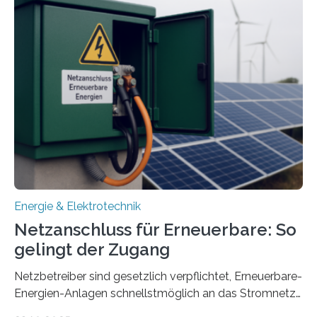
Quartieren“ eingeworben. Ziel des Projekts ist die
Entwicklung, Erprobung und Demonstration von
Konzepten zur langfristigen Energiespeicherung in
sektorübergreifend vernetzten Energiesystemen. Das
Projekt startete am 15. Oktober 2025, hat eine Laufzeit
von drei Jahren und ein Gesamtvolumen von rund 2,9
Millionen Euro, wovon 2,6 Millionen Euro durch das
Ministerium für Umwelt, Klima und…
Energie & Elektrotechnik
Netzanschluss für Erneuerbare: So
gelingt der Zugang
Netzbetreiber sind gesetzlich verpflichtet, Erneuerbare-
Energien-Anlagen schnellstmöglich an das Stromnetz
anzuschließen und die Stromeinspeisung zu