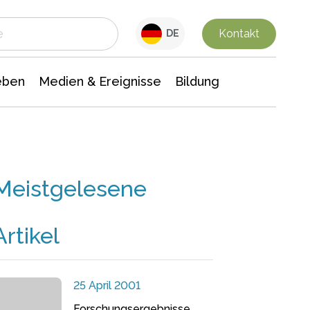
 Leben
Medien & Ereignisse
Interdisziplinäre Forschung
Veranstaltungsnachrichten
n Chemie
Gesellschaftswissenschaften
Kontakt
DE
eben
Medien & Ereignisse
Bildung
Meistgelesene
Artikel
25 April 2001
Forschungsergebnisse