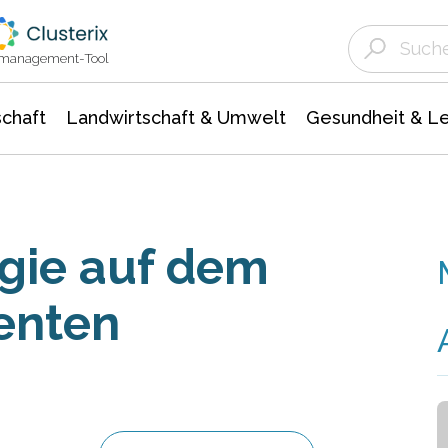
Landwirtschaft & Umwelt
Gesundheit &
Agrar- Forstwissenschaften
Unternehmensmeldungen
Biowissenschafte
Ökologie Umwelt- Naturschutz
ktmanagement-Tool
chaft
Landwirtschaft & Umwelt
Gesundheit & L
gie auf dem
enten