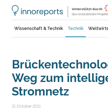
Wissenschaft & Technik
Informationstechnologie
Energie & Elektrotechnik
Unterstützt durch
das revolutionäre Proje
Wissenschaft & Technik
Technik
Weltwirts
Brückentechnolo
Weg zum intellig
Stromnetz
21 October 2011