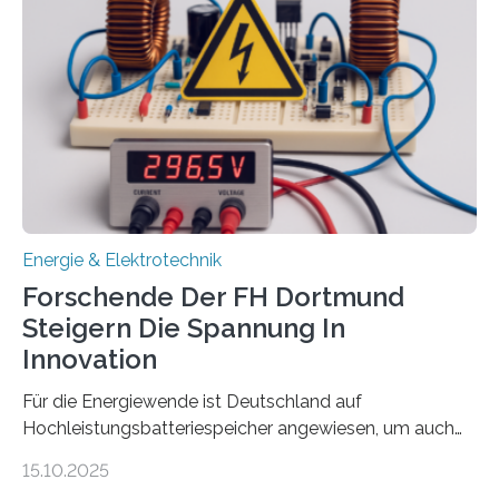
Sozialfonds Plus (ESF+) gefördert – mit einer
Gesamtsumme von mehr als zwei Millionen Euro.
Damit zählt die Hochschule zu den großen
Gewinnerinnen der aktuellen Förderrunde des
Bayerischen Wissenschaftsministeriums. Im
Mittelpunkt steht der direkte Wissenstransfer: Neue
wissenschaftliche Erkenntnisse sollen rasch in die
Praxis…
Energie & Elektrotechnik
Forschende Der FH Dortmund
Steigern Die Spannung In
Innovation
Für die Energiewende ist Deutschland auf
Hochleistungsbatteriespeicher angewiesen, um auch
bei Windstille und Dunkelheit Strom bereitzustellen.
15.10.2025
Doch mit der immensen Zahl einzelner Batteriezellen,