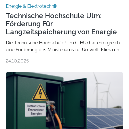
Energie & Elektrotechnik
Technische Hochschule Ulm:
Förderung Für
Langzeitspeicherung von Energie
Die Technische Hochschule Ulm (THU) hat erfolgreich
eine Förderung des Ministeriums für Umwelt, Klima und
Energiewirtschaft Baden-Württemberg für das
24.10.2025
Forschungsprojekt „LAGER – Langzeitspeicherung in
energieflexiblen, sektorintegrierten Liegenschaften und
Quartieren“ eingeworben. Ziel des Projekts ist die
Entwicklung, Erprobung und Demonstration von
Konzepten zur langfristigen Energiespeicherung in
sektorübergreifend vernetzten Energiesystemen. Das
Projekt startete am 15. Oktober 2025, hat eine Laufzeit
von drei Jahren und ein Gesamtvolumen von rund 2,9
Millionen Euro, wovon 2,6 Millionen Euro durch das
Ministerium für Umwelt, Klima und…