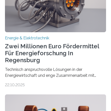
Denn ohne Anschluss an das Netz kann kein Strom
eingespeist werden. Nach dem Erneuerbare-Energien-
Gesetz (EEG) sind Netzbetreiber…
Energie & Elektrotechnik
Zwei Millionen Euro Fördermittel
Für Energieforschung In
Regensburg
Technisch anspruchsvolle Lösungen in der
Energiewirtschaft und enge Zusammenarbeit mit
Unternehmen in der Region: Das zeichnet die beiden
22.10.2025
neuen EU-geförderten Transfer-Projekte zu
Wasserstoff und Energienetzen der OTH Regensburg
aus. Zwei Forschungsprojekte im Bereich nachhaltiger
Energietechnologien werden vom Europäischen