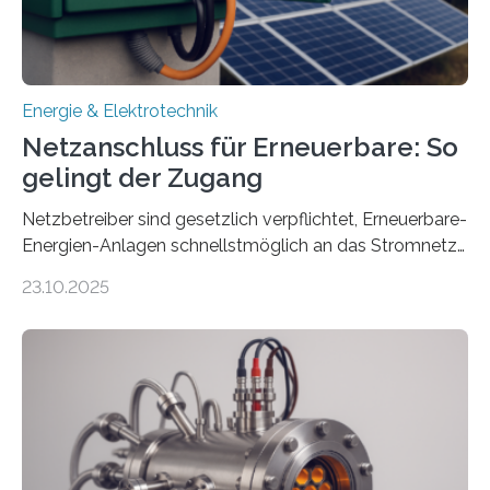
Energie & Elektrotechnik
Netzanschluss für Erneuerbare: So
gelingt der Zugang
Netzbetreiber sind gesetzlich verpflichtet, Erneuerbare-
Energien-Anlagen schnellstmöglich an das Stromnetz
anzuschließen und die Stromeinspeisung zu
23.10.2025
ermöglichen. Doch der dafür nötige Netzausbau hinkt
in Deutschland hinterher und es kommt nicht selten zu
einem „Anschlussstau“. Die Stiftung
Umweltenergierecht hat den Rechtsrahmen in einem
neuen Bericht für die Praxis eingeordnet – inklusive der
Rolle von flexiblen Netzanschlussvereinbarungen. Der
Netzanschluss von Erneuerbare-Energien-Anlagen
(EE-Anlagen) ist entscheidend für die Energiewende.