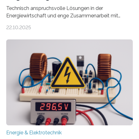
Technisch anspruchsvolle Lösungen in der
Energiewirtschaft und enge Zusammenarbeit mit
Unternehmen in der Region: Das zeichnet die beiden
22.10.2025
neuen EU-geförderten Transfer-Projekte zu
Wasserstoff und Energienetzen der OTH Regensburg
aus. Zwei Forschungsprojekte im Bereich nachhaltiger
Energietechnologien werden vom Europäischen
Sozialfonds Plus (ESF+) gefördert – mit einer
Gesamtsumme von mehr als zwei Millionen Euro.
Damit zählt die Hochschule zu den großen
Gewinnerinnen der aktuellen Förderrunde des
Bayerischen Wissenschaftsministeriums. Im
Mittelpunkt steht der direkte Wissenstransfer: Neue
wissenschaftliche Erkenntnisse sollen rasch in die
Praxis…
Energie & Elektrotechnik