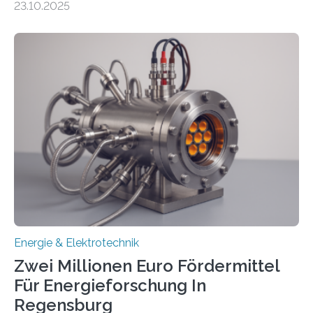
23.10.2025
ermöglichen. Doch der dafür nötige Netzausbau hinkt
in Deutschland hinterher und es kommt nicht selten zu
einem „Anschlussstau“. Die Stiftung
Umweltenergierecht hat den Rechtsrahmen in einem
neuen Bericht für die Praxis eingeordnet – inklusive der
Rolle von flexiblen Netzanschlussvereinbarungen. Der
Netzanschluss von Erneuerbare-Energien-Anlagen
(EE-Anlagen) ist entscheidend für die Energiewende.
Denn ohne Anschluss an das Netz kann kein Strom
eingespeist werden. Nach dem Erneuerbare-Energien-
Gesetz (EEG) sind Netzbetreiber…
Energie & Elektrotechnik
Zwei Millionen Euro Fördermittel
Für Energieforschung In
Regensburg