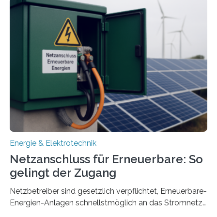
Quartieren“ eingeworben. Ziel des Projekts ist die
Entwicklung, Erprobung und Demonstration von
Konzepten zur langfristigen Energiespeicherung in
sektorübergreifend vernetzten Energiesystemen. Das
Projekt startete am 15. Oktober 2025, hat eine Laufzeit
von drei Jahren und ein Gesamtvolumen von rund 2,9
Millionen Euro, wovon 2,6 Millionen Euro durch das
Ministerium für Umwelt, Klima und…
Energie & Elektrotechnik
Netzanschluss für Erneuerbare: So
gelingt der Zugang
Netzbetreiber sind gesetzlich verpflichtet, Erneuerbare-
Energien-Anlagen schnellstmöglich an das Stromnetz
anzuschließen und die Stromeinspeisung zu