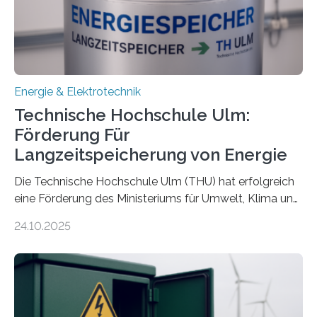
Energie & Elektrotechnik
Technische Hochschule Ulm:
Förderung Für
Langzeitspeicherung von Energie
Die Technische Hochschule Ulm (THU) hat erfolgreich
eine Förderung des Ministeriums für Umwelt, Klima und
Energiewirtschaft Baden-Württemberg für das
24.10.2025
Forschungsprojekt „LAGER – Langzeitspeicherung in
energieflexiblen, sektorintegrierten Liegenschaften und
Quartieren“ eingeworben. Ziel des Projekts ist die
Entwicklung, Erprobung und Demonstration von
Konzepten zur langfristigen Energiespeicherung in