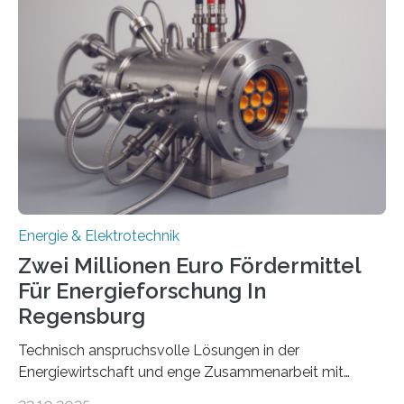
Umweltenergierecht hat den Rechtsrahmen in einem
neuen Bericht für die Praxis eingeordnet – inklusive der
Rolle von flexiblen Netzanschlussvereinbarungen. Der
Netzanschluss von Erneuerbare-Energien-Anlagen
(EE-Anlagen) ist entscheidend für die Energiewende.
Denn ohne Anschluss an das Netz kann kein Strom
eingespeist werden. Nach dem Erneuerbare-Energien-
Gesetz (EEG) sind Netzbetreiber…
Energie & Elektrotechnik
Zwei Millionen Euro Fördermittel
Für Energieforschung In
Regensburg
Technisch anspruchsvolle Lösungen in der
Energiewirtschaft und enge Zusammenarbeit mit
Unternehmen in der Region: Das zeichnet die beiden