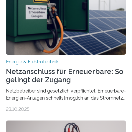
sektorübergreifend vernetzten Energiesystemen. Das
Projekt startete am 15. Oktober 2025, hat eine Laufzeit
von drei Jahren und ein Gesamtvolumen von rund 2,9
Millionen Euro, wovon 2,6 Millionen Euro durch das
Ministerium für Umwelt, Klima und…
Energie & Elektrotechnik
Netzanschluss für Erneuerbare: So
gelingt der Zugang
Netzbetreiber sind gesetzlich verpflichtet, Erneuerbare-
Energien-Anlagen schnellstmöglich an das Stromnetz
anzuschließen und die Stromeinspeisung zu
23.10.2025
ermöglichen. Doch der dafür nötige Netzausbau hinkt
in Deutschland hinterher und es kommt nicht selten zu
einem „Anschlussstau“. Die Stiftung