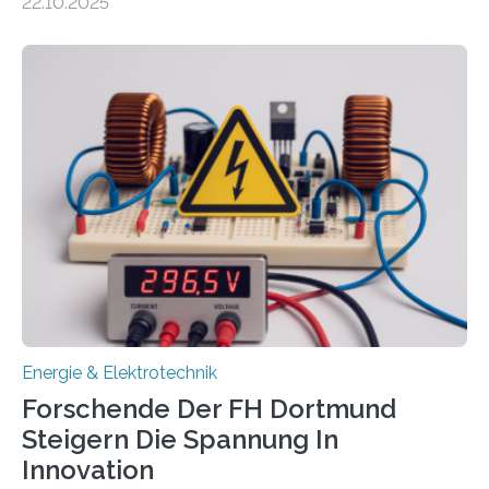
22.10.2025
neuen EU-geförderten Transfer-Projekte zu
Wasserstoff und Energienetzen der OTH Regensburg
aus. Zwei Forschungsprojekte im Bereich nachhaltiger
Energietechnologien werden vom Europäischen
Sozialfonds Plus (ESF+) gefördert – mit einer
Gesamtsumme von mehr als zwei Millionen Euro.
Damit zählt die Hochschule zu den großen
Gewinnerinnen der aktuellen Förderrunde des
Bayerischen Wissenschaftsministeriums. Im
Mittelpunkt steht der direkte Wissenstransfer: Neue
wissenschaftliche Erkenntnisse sollen rasch in die
Praxis…
Energie & Elektrotechnik
Forschende Der FH Dortmund
Steigern Die Spannung In
Innovation