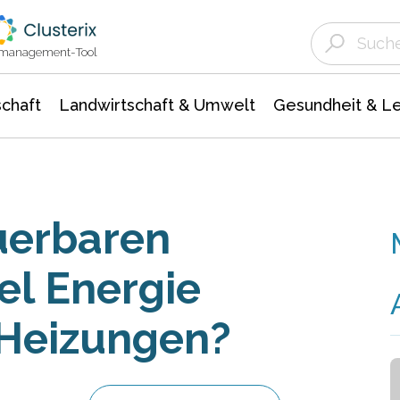
Landwirtschaft & Umwelt
Gesundheit &
Agrar- Forstwissenschaften
Unternehmensmeldungen
Biowissenschafte
Ökologie Umwelt- Naturschutz
ktmanagement-Tool
chaft
Landwirtschaft & Umwelt
Gesundheit & L
uerbaren
el Energie
Heizungen?