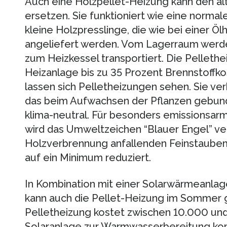
Auch eine Holzpellet-Heizung kann den al
ersetzen. Sie funktioniert wie eine norma
kleine Holzpresslinge, die wie bei einer Ö
angeliefert werden. Vom Lagerraum werde
zum Heizkessel transportiert. Die Pellethe
Heizanlage bis zu 35 Prozent Brennstoffko
lassen sich Pelletheizungen sehen. Sie ve
das beim Aufwachsen der Pflanzen gebund
klima-neutral. Für besonders emissionsarm
wird das Umweltzeichen “Blauer Engel” ver
Holzverbrennung anfallenden Feinstaubemi
auf ein Minimum reduziert.
In Kombination mit einer Solarwärmeanla
kann auch die Pellet-Heizung im Sommer g
Pelletheizung kostet zwischen 10.000 und
Solaranlage zur Warmwasserbereitung ko