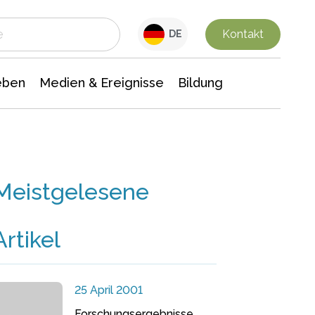
 Leben
Medien & Ereignisse
Interdisziplinäre Forschung
Veranstaltungsnachrichten
n Chemie
Gesellschaftswissenschaften
Kontakt
DE
eben
Medien & Ereignisse
Bildung
Meistgelesene
Artikel
25 April 2001
Forschungsergebnisse