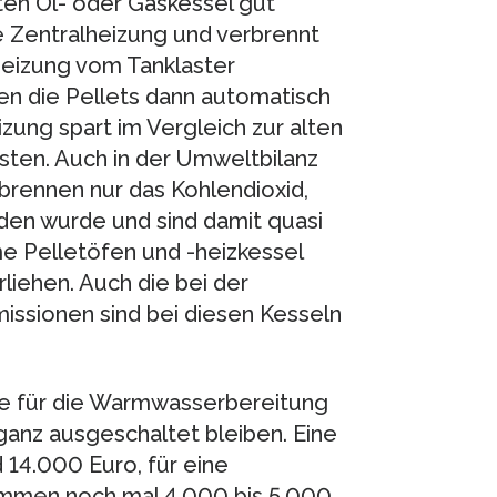
ten Öl- oder Gaskessel gut
le Zentralheizung und verbrennt
lheizung vom Tanklaster
n die Pellets dann automatisch
izung spart im Vergleich zur alten
sten. Auch in der Umweltbilanz
rbrennen nur das Kohlendioxid,
en wurde und sind damit quasi
e Pelletöfen und -heizkessel
liehen. Auch die bei der
ssionen sind bei diesen Kesseln
ge für die Warmwasserbereitung
anz ausgeschaltet bleiben. Eine
 14.000 Euro, für eine
mmen noch mal 4.000 bis 5.000