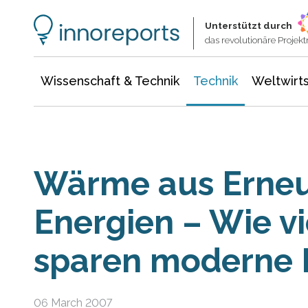
Wissenschaft & Technik
Informationstechnologie
Energie & Elektrotechnik
Unterstützt durch
das revolutionäre Proje
Wissenschaft & Technik
Technik
Weltwirts
Wärme aus Erne
Energien – Wie vi
sparen moderne 
06 March 2007