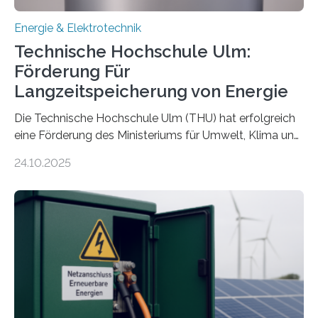
Energie & Elektrotechnik
Technische Hochschule Ulm:
Förderung Für
Langzeitspeicherung von Energie
Die Technische Hochschule Ulm (THU) hat erfolgreich
eine Förderung des Ministeriums für Umwelt, Klima und
Energiewirtschaft Baden-Württemberg für das
24.10.2025
Forschungsprojekt „LAGER – Langzeitspeicherung in
energieflexiblen, sektorintegrierten Liegenschaften und
Quartieren“ eingeworben. Ziel des Projekts ist die
Entwicklung, Erprobung und Demonstration von
Konzepten zur langfristigen Energiespeicherung in
sektorübergreifend vernetzten Energiesystemen. Das
Projekt startete am 15. Oktober 2025, hat eine Laufzeit
von drei Jahren und ein Gesamtvolumen von rund 2,9
Millionen Euro, wovon 2,6 Millionen Euro durch das