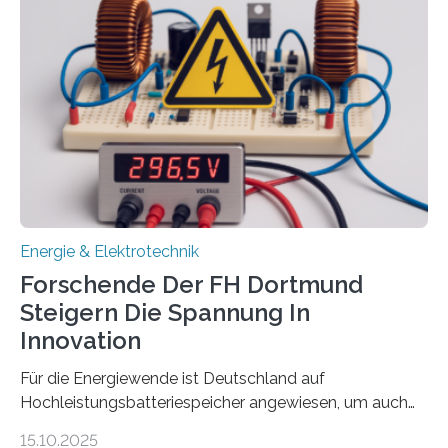
Sozialfonds Plus (ESF+) gefördert – mit einer
Gesamtsumme von mehr als zwei Millionen Euro.
Damit zählt die Hochschule zu den großen
Gewinnerinnen der aktuellen Förderrunde des
Bayerischen Wissenschaftsministeriums. Im
Mittelpunkt steht der direkte Wissenstransfer: Neue
wissenschaftliche Erkenntnisse sollen rasch in die
Praxis…
Energie & Elektrotechnik
Forschende Der FH Dortmund
Steigern Die Spannung In
Innovation
Für die Energiewende ist Deutschland auf
Hochleistungsbatteriespeicher angewiesen, um auch
bei Windstille und Dunkelheit Strom bereitzustellen.
15.10.2025