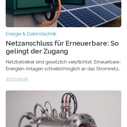
Ministerium für Umwelt, Klima und…
Energie & Elektrotechnik
Netzanschluss für Erneuerbare: So
gelingt der Zugang
Netzbetreiber sind gesetzlich verpflichtet, Erneuerbare-
Energien-Anlagen schnellstmöglich an das Stromnetz
anzuschließen und die Stromeinspeisung zu
23.10.2025
ermöglichen. Doch der dafür nötige Netzausbau hinkt
in Deutschland hinterher und es kommt nicht selten zu
einem „Anschlussstau“. Die Stiftung
Umweltenergierecht hat den Rechtsrahmen in einem
neuen Bericht für die Praxis eingeordnet – inklusive der
Rolle von flexiblen Netzanschlussvereinbarungen. Der
Netzanschluss von Erneuerbare-Energien-Anlagen