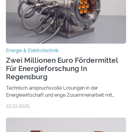
(EE-Anlagen) ist entscheidend für die Energiewende.
Denn ohne Anschluss an das Netz kann kein Strom
eingespeist werden. Nach dem Erneuerbare-Energien-
Gesetz (EEG) sind Netzbetreiber…
Energie & Elektrotechnik
Zwei Millionen Euro Fördermittel
Für Energieforschung In
Regensburg
Technisch anspruchsvolle Lösungen in der
Energiewirtschaft und enge Zusammenarbeit mit
Unternehmen in der Region: Das zeichnet die beiden
22.10.2025
neuen EU-geförderten Transfer-Projekte zu
Wasserstoff und Energienetzen der OTH Regensburg
aus. Zwei Forschungsprojekte im Bereich nachhaltiger
Energietechnologien werden vom Europäischen