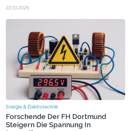
Unternehmen in der Region: Das zeichnet die beiden
22.10.2025
neuen EU-geförderten Transfer-Projekte zu
Wasserstoff und Energienetzen der OTH Regensburg
aus. Zwei Forschungsprojekte im Bereich nachhaltiger
Energietechnologien werden vom Europäischen
Sozialfonds Plus (ESF+) gefördert – mit einer
Gesamtsumme von mehr als zwei Millionen Euro.
Damit zählt die Hochschule zu den großen
Gewinnerinnen der aktuellen Förderrunde des
Bayerischen Wissenschaftsministeriums. Im
Mittelpunkt steht der direkte Wissenstransfer: Neue
wissenschaftliche Erkenntnisse sollen rasch in die
Praxis…
Energie & Elektrotechnik
Forschende Der FH Dortmund
Steigern Die Spannung In