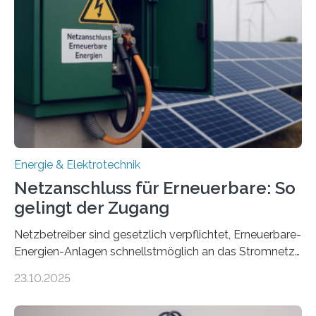
Konzepten zur langfristigen Energiespeicherung in
sektorübergreifend vernetzten Energiesystemen. Das
Projekt startete am 15. Oktober 2025, hat eine Laufzeit
von drei Jahren und ein Gesamtvolumen von rund 2,9
Millionen Euro, wovon 2,6 Millionen Euro durch das
Ministerium für Umwelt, Klima und…
Energie & Elektrotechnik
Netzanschluss für Erneuerbare: So
gelingt der Zugang
Netzbetreiber sind gesetzlich verpflichtet, Erneuerbare-
Energien-Anlagen schnellstmöglich an das Stromnetz
anzuschließen und die Stromeinspeisung zu
23.10.2025
ermöglichen. Doch der dafür nötige Netzausbau hinkt
in Deutschland hinterher und es kommt nicht selten zu