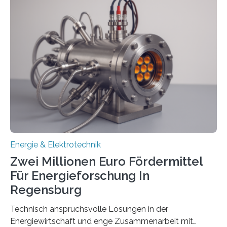
einem „Anschlussstau“. Die Stiftung
Umweltenergierecht hat den Rechtsrahmen in einem
neuen Bericht für die Praxis eingeordnet – inklusive der
Rolle von flexiblen Netzanschlussvereinbarungen. Der
Netzanschluss von Erneuerbare-Energien-Anlagen
(EE-Anlagen) ist entscheidend für die Energiewende.
Denn ohne Anschluss an das Netz kann kein Strom
eingespeist werden. Nach dem Erneuerbare-Energien-
Gesetz (EEG) sind Netzbetreiber…
Energie & Elektrotechnik
Zwei Millionen Euro Fördermittel
Für Energieforschung In
Regensburg
Technisch anspruchsvolle Lösungen in der
Energiewirtschaft und enge Zusammenarbeit mit