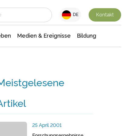
 Leben
Medien & Ereignisse
Interdisziplinäre Forschung
Veranstaltungsnachrichten
n Chemie
Gesellschaftswissenschaften
Kontakt
DE
eben
Medien & Ereignisse
Bildung
Meistgelesene
Artikel
25 April 2001
Forschungsergebnisse