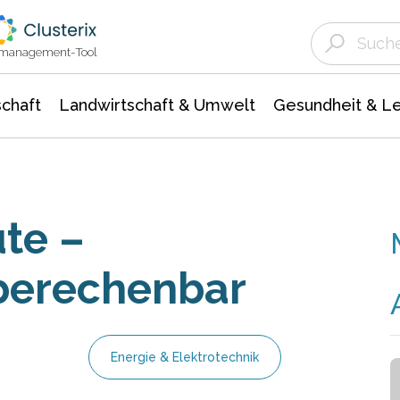
Landwirtschaft & Umwelt
Gesundheit &
Agrar- Forstwissenschaften
Unternehmensmeldungen
Biowissenschafte
Ökologie Umwelt- Naturschutz
ktmanagement-Tool
chaft
Landwirtschaft & Umwelt
Gesundheit & L
ute –
berechenbar
Energie & Elektrotechnik