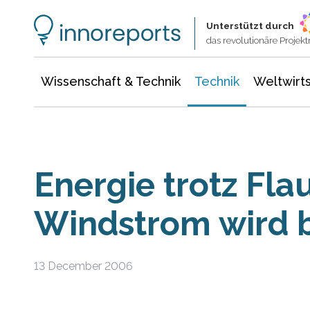
Wissenschaft & Technik
Informationstechnologie
Energie & Elektrotechnik
Unterstützt durch
das revolutionäre Proje
Wissenschaft & Technik
Technik
Weltwirts
Energie trotz Fla
Windstrom wird 
13 December 2006