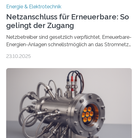
Energie & Elektrotechnik
Netzanschluss für Erneuerbare: So
gelingt der Zugang
Netzbetreiber sind gesetzlich verpflichtet, Erneuerbare-
Energien-Anlagen schnellstmöglich an das Stromnetz
anzuschließen und die Stromeinspeisung zu
23.10.2025
ermöglichen. Doch der dafür nötige Netzausbau hinkt
in Deutschland hinterher und es kommt nicht selten zu
einem „Anschlussstau“. Die Stiftung
Umweltenergierecht hat den Rechtsrahmen in einem
neuen Bericht für die Praxis eingeordnet – inklusive der
Rolle von flexiblen Netzanschlussvereinbarungen. Der
Netzanschluss von Erneuerbare-Energien-Anlagen
(EE-Anlagen) ist entscheidend für die Energiewende.
Denn ohne Anschluss an das Netz kann kein Strom
eingespeist werden. Nach dem Erneuerbare-Energien-
Gesetz (EEG) sind Netzbetreiber…