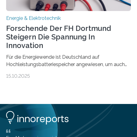
Energie & Elektrotechnik
Forschende Der FH Dortmund
Steigern Die Spannung In
Innovation
Für die Energiewende ist Deutschland auf
Hochleistungsbatteriespeicher angewiesen, um auch
bei Windstille und Dunkelheit Strom bereitzustellen.
15.10.2025
Doch mit der immensen Zahl einzelner Batteriezellen,
die in diesen Anlagen verkabelt werden, steigen die
Energieverluste. Am Fachbereich Elektrotechnik der
Fachhochschule Dortmund wollen Forschende im
Projekt KV-BATT diese Verluste reduzieren und
erhöhen dazu die Spannung um das Zehn- bis
Zwanzigfache. Ein kleiner Exkurs zurück in die Schulzeit:
Die elektrische Leistung beschreibt, wie viel Energie in