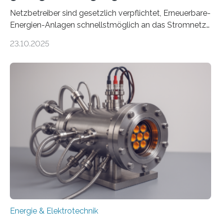
Netzbetreiber sind gesetzlich verpflichtet, Erneuerbare-
Energien-Anlagen schnellstmöglich an das Stromnetz
anzuschließen und die Stromeinspeisung zu
23.10.2025
ermöglichen. Doch der dafür nötige Netzausbau hinkt
in Deutschland hinterher und es kommt nicht selten zu
einem „Anschlussstau“. Die Stiftung
Umweltenergierecht hat den Rechtsrahmen in einem
neuen Bericht für die Praxis eingeordnet – inklusive der
Rolle von flexiblen Netzanschlussvereinbarungen. Der
Netzanschluss von Erneuerbare-Energien-Anlagen
(EE-Anlagen) ist entscheidend für die Energiewende.
Denn ohne Anschluss an das Netz kann kein Strom
eingespeist werden. Nach dem Erneuerbare-Energien-
Gesetz (EEG) sind Netzbetreiber…
Energie & Elektrotechnik