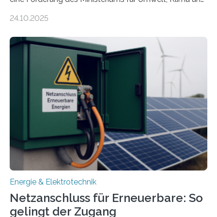
Energiewirtschaft Baden-Württemberg für das
24.10.2025
Forschungsprojekt „LAGER – Langzeitspeicherung in
energieflexiblen, sektorintegrierten Liegenschaften und
Quartieren“ eingeworben. Ziel des Projekts ist die
Entwicklung, Erprobung und Demonstration von
Konzepten zur langfristigen Energiespeicherung in
sektorübergreifend vernetzten Energiesystemen. Das
Projekt startete am 15. Oktober 2025, hat eine Laufzeit
von drei Jahren und ein Gesamtvolumen von rund 2,9
Millionen Euro, wovon 2,6 Millionen Euro durch das
Ministerium für Umwelt, Klima und…
Energie & Elektrotechnik
Netzanschluss für Erneuerbare: So
gelingt der Zugang