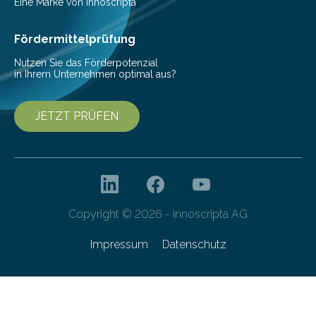
einer bestimmten Zeitspanne benötigt wird. Sie steht
Eine Marke von innoscripta
als Watt-Angabe…
Fördermittelprüfung
Nutzen Sie das Förderpotenzial
in Ihrem Unternehmen optimal aus?
JETZT PRÜFEN
Copyright © 2026 - innoscripta AG
Impressum
Datenschutz