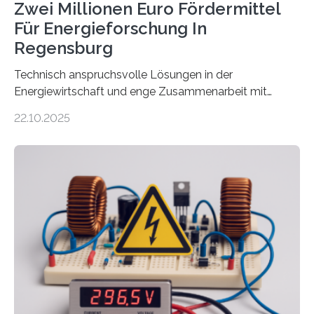
Zwei Millionen Euro Fördermittel
Für Energieforschung In
Regensburg
Technisch anspruchsvolle Lösungen in der
Energiewirtschaft und enge Zusammenarbeit mit
Unternehmen in der Region: Das zeichnet die beiden
22.10.2025
neuen EU-geförderten Transfer-Projekte zu
Wasserstoff und Energienetzen der OTH Regensburg
aus. Zwei Forschungsprojekte im Bereich nachhaltiger
Energietechnologien werden vom Europäischen
Sozialfonds Plus (ESF+) gefördert – mit einer
Gesamtsumme von mehr als zwei Millionen Euro.
Damit zählt die Hochschule zu den großen
Gewinnerinnen der aktuellen Förderrunde des
Bayerischen Wissenschaftsministeriums. Im
Mittelpunkt steht der direkte Wissenstransfer: Neue
wissenschaftliche Erkenntnisse sollen rasch in die
Praxis…