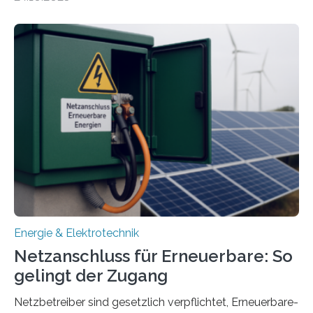
Forschungsprojekt „LAGER – Langzeitspeicherung in
energieflexiblen, sektorintegrierten Liegenschaften und
Quartieren“ eingeworben. Ziel des Projekts ist die
Entwicklung, Erprobung und Demonstration von
Konzepten zur langfristigen Energiespeicherung in
sektorübergreifend vernetzten Energiesystemen. Das
Projekt startete am 15. Oktober 2025, hat eine Laufzeit
von drei Jahren und ein Gesamtvolumen von rund 2,9
Millionen Euro, wovon 2,6 Millionen Euro durch das
Ministerium für Umwelt, Klima und…
Energie & Elektrotechnik
Netzanschluss für Erneuerbare: So
gelingt der Zugang
Netzbetreiber sind gesetzlich verpflichtet, Erneuerbare-