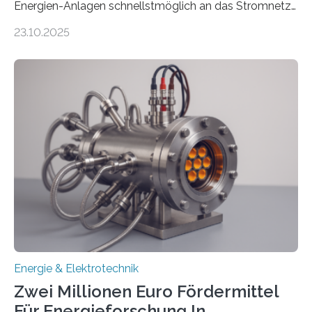
Energien-Anlagen schnellstmöglich an das Stromnetz
anzuschließen und die Stromeinspeisung zu
23.10.2025
ermöglichen. Doch der dafür nötige Netzausbau hinkt
in Deutschland hinterher und es kommt nicht selten zu
einem „Anschlussstau“. Die Stiftung
Umweltenergierecht hat den Rechtsrahmen in einem
neuen Bericht für die Praxis eingeordnet – inklusive der
Rolle von flexiblen Netzanschlussvereinbarungen. Der
Netzanschluss von Erneuerbare-Energien-Anlagen
(EE-Anlagen) ist entscheidend für die Energiewende.
Denn ohne Anschluss an das Netz kann kein Strom
eingespeist werden. Nach dem Erneuerbare-Energien-
Gesetz (EEG) sind Netzbetreiber…
Energie & Elektrotechnik
Zwei Millionen Euro Fördermittel
Für Energieforschung In