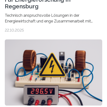
Regensburg
Technisch anspruchsvolle Lösungen in der
Energiewirtschaft und enge Zusammenarbeit mit
Unternehmen in der Region: Das zeichnet die beiden
22.10.2025
neuen EU-geförderten Transfer-Projekte zu
Wasserstoff und Energienetzen der OTH Regensburg
aus. Zwei Forschungsprojekte im Bereich nachhaltiger
Energietechnologien werden vom Europäischen
Sozialfonds Plus (ESF+) gefördert – mit einer
Gesamtsumme von mehr als zwei Millionen Euro.
Damit zählt die Hochschule zu den großen
Gewinnerinnen der aktuellen Förderrunde des
Bayerischen Wissenschaftsministeriums. Im
Mittelpunkt steht der direkte Wissenstransfer: Neue
wissenschaftliche Erkenntnisse sollen rasch in die
Praxis…