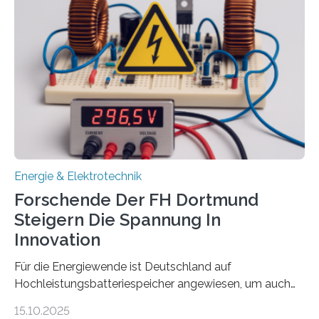
Sozialfonds Plus (ESF+) gefördert – mit einer
Gesamtsumme von mehr als zwei Millionen Euro.
Damit zählt die Hochschule zu den großen
Gewinnerinnen der aktuellen Förderrunde des
Bayerischen Wissenschaftsministeriums. Im
Mittelpunkt steht der direkte Wissenstransfer: Neue
wissenschaftliche Erkenntnisse sollen rasch in die
Praxis…
Energie & Elektrotechnik
Forschende Der FH Dortmund
Steigern Die Spannung In
Innovation
Für die Energiewende ist Deutschland auf
Hochleistungsbatteriespeicher angewiesen, um auch
bei Windstille und Dunkelheit Strom bereitzustellen.
15.10.2025
Doch mit der immensen Zahl einzelner Batteriezellen,