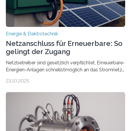
Ministerium für Umwelt, Klima und…
Energie & Elektrotechnik
Netzanschluss für Erneuerbare: So
gelingt der Zugang
Netzbetreiber sind gesetzlich verpflichtet, Erneuerbare-
Energien-Anlagen schnellstmöglich an das Stromnetz
anzuschließen und die Stromeinspeisung zu
23.10.2025
ermöglichen. Doch der dafür nötige Netzausbau hinkt
in Deutschland hinterher und es kommt nicht selten zu
einem „Anschlussstau“. Die Stiftung
Umweltenergierecht hat den Rechtsrahmen in einem
neuen Bericht für die Praxis eingeordnet – inklusive der
Rolle von flexiblen Netzanschlussvereinbarungen. Der
Netzanschluss von Erneuerbare-Energien-Anlagen