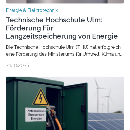
Energie & Elektrotechnik
Technische Hochschule Ulm:
Förderung Für
Langzeitspeicherung von Energie
Die Technische Hochschule Ulm (THU) hat erfolgreich
eine Förderung des Ministeriums für Umwelt, Klima und
Energiewirtschaft Baden-Württemberg für das
24.10.2025
Forschungsprojekt „LAGER – Langzeitspeicherung in
energieflexiblen, sektorintegrierten Liegenschaften und
Quartieren“ eingeworben. Ziel des Projekts ist die
Entwicklung, Erprobung und Demonstration von
Konzepten zur langfristigen Energiespeicherung in
sektorübergreifend vernetzten Energiesystemen. Das
Projekt startete am 15. Oktober 2025, hat eine Laufzeit
von drei Jahren und ein Gesamtvolumen von rund 2,9
Millionen Euro, wovon 2,6 Millionen Euro durch das