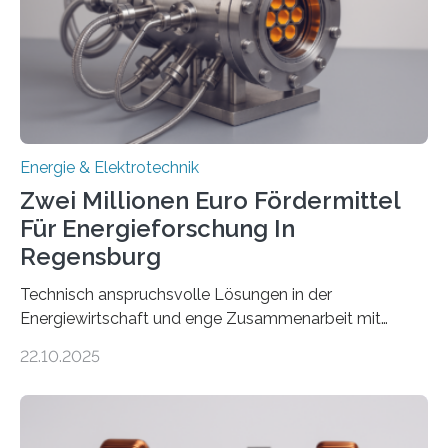
(EE-Anlagen) ist entscheidend für die Energiewende.
Denn ohne Anschluss an das Netz kann kein Strom
eingespeist werden. Nach dem Erneuerbare-Energien-
Gesetz (EEG) sind Netzbetreiber…
Energie & Elektrotechnik
Zwei Millionen Euro Fördermittel
Für Energieforschung In
Regensburg
Technisch anspruchsvolle Lösungen in der
Energiewirtschaft und enge Zusammenarbeit mit
Unternehmen in der Region: Das zeichnet die beiden
22.10.2025
neuen EU-geförderten Transfer-Projekte zu
Wasserstoff und Energienetzen der OTH Regensburg
aus. Zwei Forschungsprojekte im Bereich nachhaltiger
Energietechnologien werden vom Europäischen