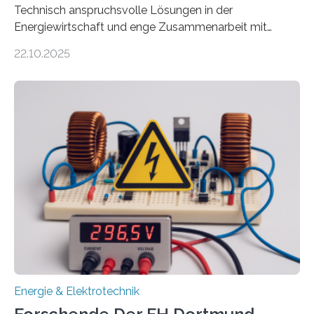
Technisch anspruchsvolle Lösungen in der
Energiewirtschaft und enge Zusammenarbeit mit
Unternehmen in der Region: Das zeichnet die beiden
22.10.2025
neuen EU-geförderten Transfer-Projekte zu
Wasserstoff und Energienetzen der OTH Regensburg
aus. Zwei Forschungsprojekte im Bereich nachhaltiger
Energietechnologien werden vom Europäischen
Sozialfonds Plus (ESF+) gefördert – mit einer
Gesamtsumme von mehr als zwei Millionen Euro.
Damit zählt die Hochschule zu den großen
Gewinnerinnen der aktuellen Förderrunde des
Bayerischen Wissenschaftsministeriums. Im
Mittelpunkt steht der direkte Wissenstransfer: Neue
wissenschaftliche Erkenntnisse sollen rasch in die
Praxis…
Energie & Elektrotechnik