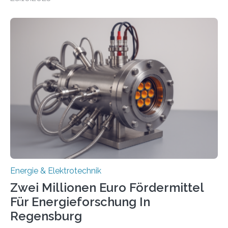
ermöglichen. Doch der dafür nötige Netzausbau hinkt
in Deutschland hinterher und es kommt nicht selten zu
einem „Anschlussstau“. Die Stiftung
Umweltenergierecht hat den Rechtsrahmen in einem
neuen Bericht für die Praxis eingeordnet – inklusive der
Rolle von flexiblen Netzanschlussvereinbarungen. Der
Netzanschluss von Erneuerbare-Energien-Anlagen
(EE-Anlagen) ist entscheidend für die Energiewende.
Denn ohne Anschluss an das Netz kann kein Strom
eingespeist werden. Nach dem Erneuerbare-Energien-
Gesetz (EEG) sind Netzbetreiber…
Energie & Elektrotechnik
Zwei Millionen Euro Fördermittel
Für Energieforschung In
Regensburg