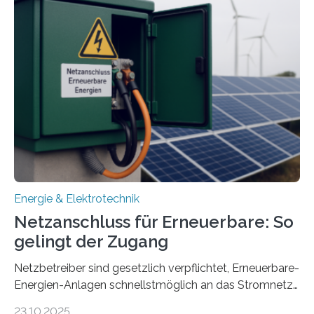
Quartieren“ eingeworben. Ziel des Projekts ist die
Entwicklung, Erprobung und Demonstration von
Konzepten zur langfristigen Energiespeicherung in
sektorübergreifend vernetzten Energiesystemen. Das
Projekt startete am 15. Oktober 2025, hat eine Laufzeit
von drei Jahren und ein Gesamtvolumen von rund 2,9
Millionen Euro, wovon 2,6 Millionen Euro durch das
Ministerium für Umwelt, Klima und…
Energie & Elektrotechnik
Netzanschluss für Erneuerbare: So
gelingt der Zugang
Netzbetreiber sind gesetzlich verpflichtet, Erneuerbare-
Energien-Anlagen schnellstmöglich an das Stromnetz
anzuschließen und die Stromeinspeisung zu
23.10.2025