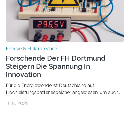
Gewinnerinnen der aktuellen Förderrunde des
Bayerischen Wissenschaftsministeriums. Im
Mittelpunkt steht der direkte Wissenstransfer: Neue
wissenschaftliche Erkenntnisse sollen rasch in die
Praxis…
Energie & Elektrotechnik
Forschende Der FH Dortmund
Steigern Die Spannung In
Innovation
Für die Energiewende ist Deutschland auf
Hochleistungsbatteriespeicher angewiesen, um auch
bei Windstille und Dunkelheit Strom bereitzustellen.
15.10.2025
Doch mit der immensen Zahl einzelner Batteriezellen,
die in diesen Anlagen verkabelt werden, steigen die
Energieverluste. Am Fachbereich Elektrotechnik der
Fachhochschule Dortmund wollen Forschende im