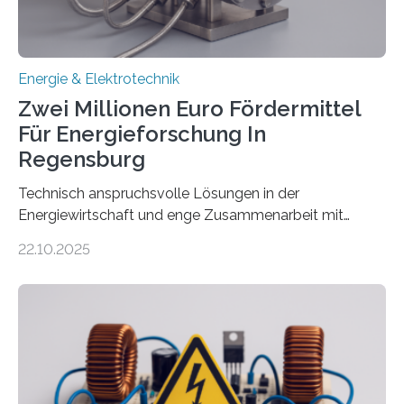
Energie & Elektrotechnik
Zwei Millionen Euro Fördermittel
Für Energieforschung In
Regensburg
Technisch anspruchsvolle Lösungen in der
Energiewirtschaft und enge Zusammenarbeit mit
Unternehmen in der Region: Das zeichnet die beiden
22.10.2025
neuen EU-geförderten Transfer-Projekte zu
Wasserstoff und Energienetzen der OTH Regensburg
aus. Zwei Forschungsprojekte im Bereich nachhaltiger
Energietechnologien werden vom Europäischen
Sozialfonds Plus (ESF+) gefördert – mit einer
Gesamtsumme von mehr als zwei Millionen Euro.
Damit zählt die Hochschule zu den großen