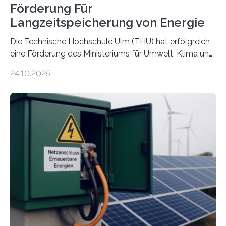
Förderung Für
Langzeitspeicherung von Energie
Die Technische Hochschule Ulm (THU) hat erfolgreich
eine Förderung des Ministeriums für Umwelt, Klima und
Energiewirtschaft Baden-Württemberg für das
24.10.2025
Forschungsprojekt „LAGER – Langzeitspeicherung in
energieflexiblen, sektorintegrierten Liegenschaften und
Quartieren“ eingeworben. Ziel des Projekts ist die
Entwicklung, Erprobung und Demonstration von
Konzepten zur langfristigen Energiespeicherung in
sektorübergreifend vernetzten Energiesystemen. Das
Projekt startete am 15. Oktober 2025, hat eine Laufzeit
von drei Jahren und ein Gesamtvolumen von rund 2,9
Millionen Euro, wovon 2,6 Millionen Euro durch das
Ministerium für Umwelt, Klima und…