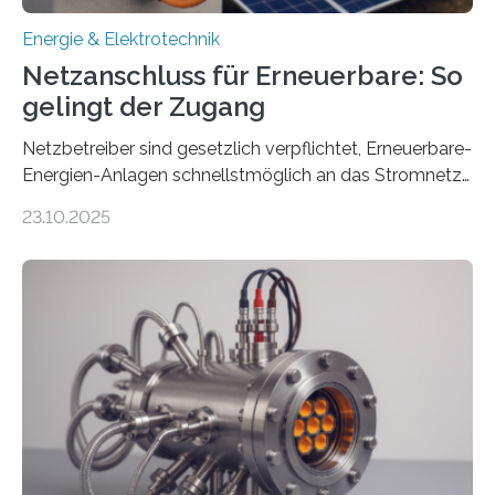
Energie & Elektrotechnik
Netzanschluss für Erneuerbare: So
gelingt der Zugang
Netzbetreiber sind gesetzlich verpflichtet, Erneuerbare-
Energien-Anlagen schnellstmöglich an das Stromnetz
anzuschließen und die Stromeinspeisung zu
23.10.2025
ermöglichen. Doch der dafür nötige Netzausbau hinkt
in Deutschland hinterher und es kommt nicht selten zu
einem „Anschlussstau“. Die Stiftung
Umweltenergierecht hat den Rechtsrahmen in einem
neuen Bericht für die Praxis eingeordnet – inklusive der
Rolle von flexiblen Netzanschlussvereinbarungen. Der
Netzanschluss von Erneuerbare-Energien-Anlagen
(EE-Anlagen) ist entscheidend für die Energiewende.
Denn ohne Anschluss an das Netz kann kein Strom
eingespeist werden. Nach dem Erneuerbare-Energien-
Gesetz (EEG) sind Netzbetreiber…