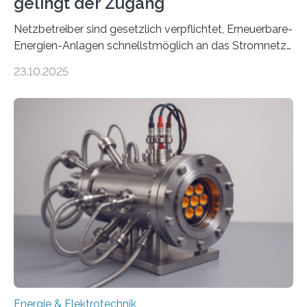
gelingt der Zugang
Netzbetreiber sind gesetzlich verpflichtet, Erneuerbare-
Energien-Anlagen schnellstmöglich an das Stromnetz
anzuschließen und die Stromeinspeisung zu
23.10.2025
ermöglichen. Doch der dafür nötige Netzausbau hinkt
in Deutschland hinterher und es kommt nicht selten zu
einem „Anschlussstau“. Die Stiftung
Umweltenergierecht hat den Rechtsrahmen in einem
neuen Bericht für die Praxis eingeordnet – inklusive der
Rolle von flexiblen Netzanschlussvereinbarungen. Der
Netzanschluss von Erneuerbare-Energien-Anlagen
(EE-Anlagen) ist entscheidend für die Energiewende.
Denn ohne Anschluss an das Netz kann kein Strom
eingespeist werden. Nach dem Erneuerbare-Energien-
Gesetz (EEG) sind Netzbetreiber…
Energie & Elektrotechnik