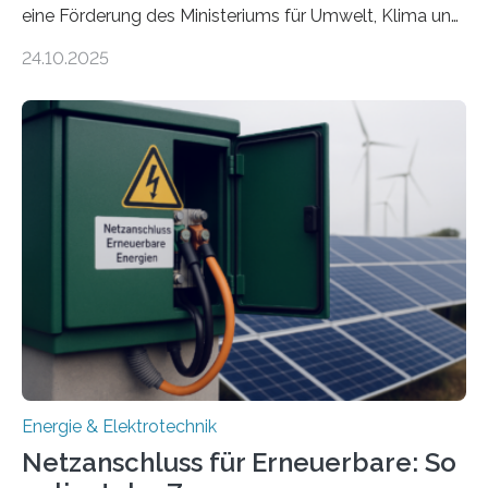
eine Förderung des Ministeriums für Umwelt, Klima und
Energiewirtschaft Baden-Württemberg für das
24.10.2025
Forschungsprojekt „LAGER – Langzeitspeicherung in
energieflexiblen, sektorintegrierten Liegenschaften und
Quartieren“ eingeworben. Ziel des Projekts ist die
Entwicklung, Erprobung und Demonstration von
Konzepten zur langfristigen Energiespeicherung in
sektorübergreifend vernetzten Energiesystemen. Das
Projekt startete am 15. Oktober 2025, hat eine Laufzeit
von drei Jahren und ein Gesamtvolumen von rund 2,9
Millionen Euro, wovon 2,6 Millionen Euro durch das
Ministerium für Umwelt, Klima und…
Energie & Elektrotechnik
Netzanschluss für Erneuerbare: So