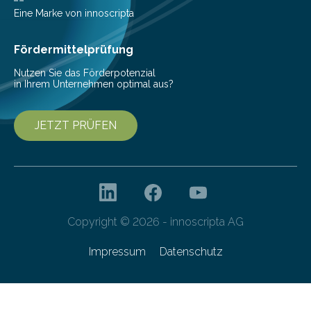
einer bestimmten Zeitspanne benötigt wird. Sie steht
Eine Marke von innoscripta
als Watt-Angabe…
Fördermittelprüfung
Nutzen Sie das Förderpotenzial
in Ihrem Unternehmen optimal aus?
JETZT PRÜFEN
Copyright © 2026 - innoscripta AG
Impressum
Datenschutz