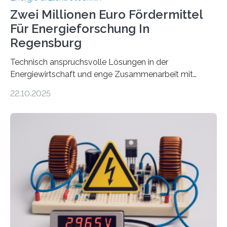
Zwei Millionen Euro Fördermittel
Für Energieforschung In
Regensburg
Technisch anspruchsvolle Lösungen in der
Energiewirtschaft und enge Zusammenarbeit mit
Unternehmen in der Region: Das zeichnet die beiden
22.10.2025
neuen EU-geförderten Transfer-Projekte zu
Wasserstoff und Energienetzen der OTH Regensburg
aus. Zwei Forschungsprojekte im Bereich nachhaltiger
Energietechnologien werden vom Europäischen
Sozialfonds Plus (ESF+) gefördert – mit einer
Gesamtsumme von mehr als zwei Millionen Euro.
Damit zählt die Hochschule zu den großen
Gewinnerinnen der aktuellen Förderrunde des
Bayerischen Wissenschaftsministeriums. Im
Mittelpunkt steht der direkte Wissenstransfer: Neue
wissenschaftliche Erkenntnisse sollen rasch in die