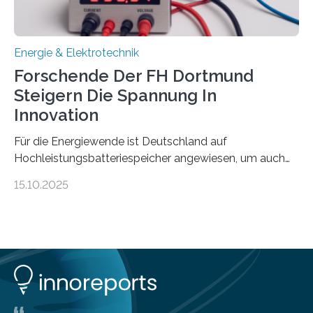
Praxis…
Energie & Elektrotechnik
Forschende Der FH Dortmund
Steigern Die Spannung In
Innovation
Für die Energiewende ist Deutschland auf
Hochleistungsbatteriespeicher angewiesen, um auch
bei Windstille und Dunkelheit Strom bereitzustellen.
15.10.2025
Doch mit der immensen Zahl einzelner Batteriezellen,
die in diesen Anlagen verkabelt werden, steigen die
Energieverluste. Am Fachbereich Elektrotechnik der
Fachhochschule Dortmund wollen Forschende im
Projekt KV-BATT diese Verluste reduzieren und
erhöhen dazu die Spannung um das Zehn- bis
Zwanzigfache. Ein kleiner Exkurs zurück in die Schulzeit:
Die elektrische Leistung beschreibt, wie viel Energie in