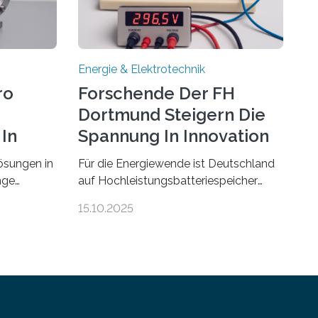
Energie & Elektrotechnik
ro
Forschende Der FH
Dortmund Steigern Die
In
Spannung In Innovation
ösungen in
Für die Energiewende ist Deutschland
nge
auf Hochleistungsbatteriespeicher
ehmen in
angewiesen, um auch bei Windstille
15.10.2025
e beiden
und Dunkelheit Strom bereitzustellen.
fer-
Doch mit der immensen Zahl einzelner
Batteriezellen, die in diesen Anlagen
gensburg
verkabelt werden, steigen die
te im
Energieverluste. Am Fachbereich
Elektrotechnik der Fachhochschule
n vom
Dortmund wollen Forschende im