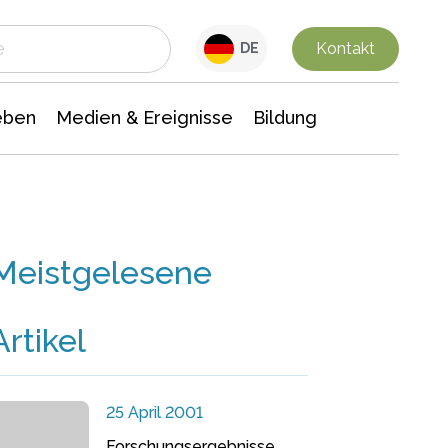
 Leben
Medien & Ereignisse
Interdisziplinäre Forschung
Veranstaltungsnachrichten
n Chemie
Gesellschaftswissenschaften
Kontakt
DE
eben
Medien & Ereignisse
Bildung
Meistgelesene
Artikel
25 April 2001
Forschungsergebnisse