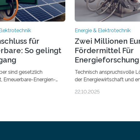
Elektrotechnik
Energie & Elektrotechnik
schluss für
Zwei Millionen Eu
rbare: So gelingt
Fördermittel Für
gang
Energieforschung 
Regensburg
ber sind gesetzlich
Technisch anspruchsvolle L
et, Erneuerbare-Energien-
der Energiewirtschaft und e
hnellstmöglich an das
Zusammenarbeit mit Untern
22.10.2025
anzuschließen und die
der Region: Das zeichnet di
eisung zu ermöglichen.
neuen EU-geförderten Trans
afür nötige Netzausbau
Projekte zu Wasserstoff und
eutschland hinterher und es
Energienetzen der OTH Re
t selten zu einem
aus. Zwei Forschungsprojek
tau“. Die Stiftung
Bereich nachhaltiger
rgierecht hat den
Energietechnologien werde