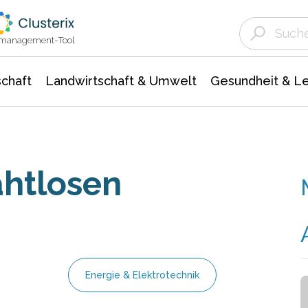
Landwirtschaft & Umwelt
Gesundheit &
Agrar- Forstwissenschaften
Unternehmensmeldungen
Biowissenschafte
Ökologie Umwelt- Naturschutz
ktmanagement-Tool
chaft
Landwirtschaft & Umwelt
Gesundheit & L
ahtlosen
Energie & Elektrotechnik