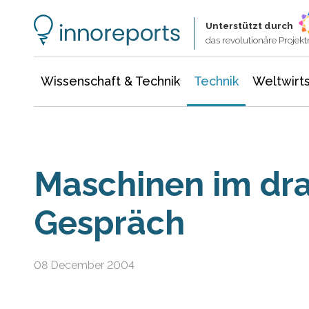
Wissenschaft & Technik
Informationstechnologie
Energie & Elektrotechnik
Unterstützt durch
das revolutionäre Proje
Wissenschaft & Technik
Technik
Weltwirts
Maschinen im dr
Gespräch
08 December 2004