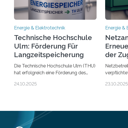
Energie & Elektrotechnik
Energie & 
Technische Hochschule
Netzan
Ulm: Förderung Für
Erneue
Langzeitspeicherung
der Zu
von Energie
Die Technische Hochschule Ulm (THU)
Netzbetrei
hat erfolgreich eine Förderung des
verpflicht
Ministeriums für Umwelt, Klima und
Anlagen sc
24.10.2025
23.10.2025
Energiewirtschaft Baden-Württemberg
Stromnetz 
für das Forschungsprojekt „LAGER –
Stromeinsp
Langzeitspeicherung in
Doch der d
energieflexiblen, sektorintegrierten
hinkt in D
Liegenschaften und Quartieren“
kommt nich
eingeworben. Ziel des Projekts ist die
„Anschlusss
Entwicklung, Erprobung und
Umweltene