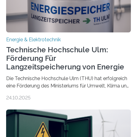
Energie & Elektrotechnik
Technische Hochschule Ulm:
Förderung Für
Langzeitspeicherung von Energie
Die Technische Hochschule Ulm (THU) hat erfolgreich
eine Förderung des Ministeriums für Umwelt, Klima und
Energiewirtschaft Baden-Württemberg für das
24.10.2025
Forschungsprojekt „LAGER – Langzeitspeicherung in
energieflexiblen, sektorintegrierten Liegenschaften und
Quartieren“ eingeworben. Ziel des Projekts ist die
Entwicklung, Erprobung und Demonstration von
Konzepten zur langfristigen Energiespeicherung in