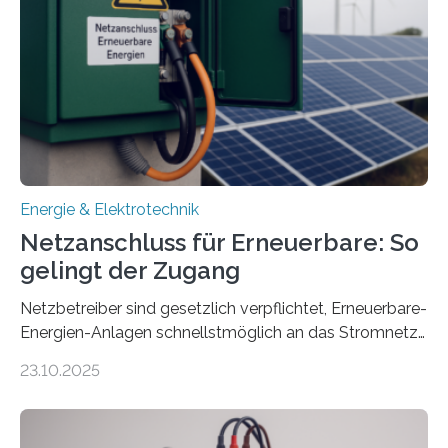
sektorübergreifend vernetzten Energiesystemen. Das
Projekt startete am 15. Oktober 2025, hat eine Laufzeit
von drei Jahren und ein Gesamtvolumen von rund 2,9
Millionen Euro, wovon 2,6 Millionen Euro durch das
Ministerium für Umwelt, Klima und…
Energie & Elektrotechnik
Netzanschluss für Erneuerbare: So
gelingt der Zugang
Netzbetreiber sind gesetzlich verpflichtet, Erneuerbare-
Energien-Anlagen schnellstmöglich an das Stromnetz
anzuschließen und die Stromeinspeisung zu
23.10.2025
ermöglichen. Doch der dafür nötige Netzausbau hinkt
in Deutschland hinterher und es kommt nicht selten zu
einem „Anschlussstau“. Die Stiftung