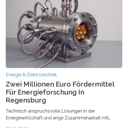
Umweltenergierecht hat den Rechtsrahmen in einem
neuen Bericht für die Praxis eingeordnet – inklusive der
Rolle von flexiblen Netzanschlussvereinbarungen. Der
Netzanschluss von Erneuerbare-Energien-Anlagen
(EE-Anlagen) ist entscheidend für die Energiewende.
Denn ohne Anschluss an das Netz kann kein Strom
eingespeist werden. Nach dem Erneuerbare-Energien-
Gesetz (EEG) sind Netzbetreiber…
Energie & Elektrotechnik
Zwei Millionen Euro Fördermittel
Für Energieforschung In
Regensburg
Technisch anspruchsvolle Lösungen in der
Energiewirtschaft und enge Zusammenarbeit mit
Unternehmen in der Region: Das zeichnet die beiden