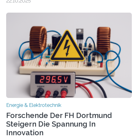
22.10.2025
neuen EU-geförderten Transfer-Projekte zu
Wasserstoff und Energienetzen der OTH Regensburg
aus. Zwei Forschungsprojekte im Bereich nachhaltiger
Energietechnologien werden vom Europäischen
Sozialfonds Plus (ESF+) gefördert – mit einer
Gesamtsumme von mehr als zwei Millionen Euro.
Damit zählt die Hochschule zu den großen
Gewinnerinnen der aktuellen Förderrunde des
Bayerischen Wissenschaftsministeriums. Im
Mittelpunkt steht der direkte Wissenstransfer: Neue
wissenschaftliche Erkenntnisse sollen rasch in die
Praxis…
Energie & Elektrotechnik
Forschende Der FH Dortmund
Steigern Die Spannung In
Innovation