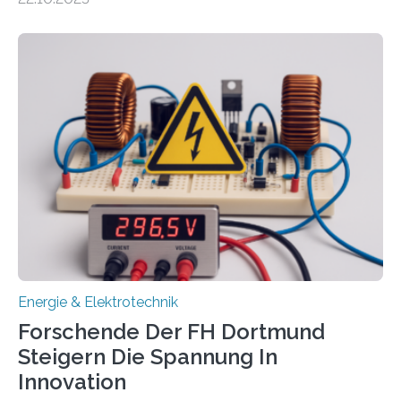
neuen EU-geförderten Transfer-Projekte zu
Wasserstoff und Energienetzen der OTH Regensburg
aus. Zwei Forschungsprojekte im Bereich nachhaltiger
Energietechnologien werden vom Europäischen
Sozialfonds Plus (ESF+) gefördert – mit einer
Gesamtsumme von mehr als zwei Millionen Euro.
Damit zählt die Hochschule zu den großen
Gewinnerinnen der aktuellen Förderrunde des
Bayerischen Wissenschaftsministeriums. Im
Mittelpunkt steht der direkte Wissenstransfer: Neue
wissenschaftliche Erkenntnisse sollen rasch in die
Praxis…
Energie & Elektrotechnik
Forschende Der FH Dortmund
Steigern Die Spannung In
Innovation