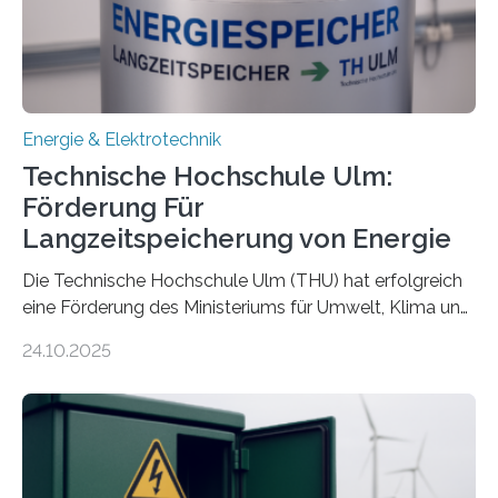
Energie & Elektrotechnik
Technische Hochschule Ulm:
Förderung Für
Langzeitspeicherung von Energie
Die Technische Hochschule Ulm (THU) hat erfolgreich
eine Förderung des Ministeriums für Umwelt, Klima und
Energiewirtschaft Baden-Württemberg für das
24.10.2025
Forschungsprojekt „LAGER – Langzeitspeicherung in
energieflexiblen, sektorintegrierten Liegenschaften und
Quartieren“ eingeworben. Ziel des Projekts ist die
Entwicklung, Erprobung und Demonstration von
Konzepten zur langfristigen Energiespeicherung in
sektorübergreifend vernetzten Energiesystemen. Das