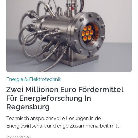
Umweltenergierecht hat den Rechtsrahmen in einem
neuen Bericht für die Praxis eingeordnet – inklusive der
Rolle von flexiblen Netzanschlussvereinbarungen. Der
Netzanschluss von Erneuerbare-Energien-Anlagen
(EE-Anlagen) ist entscheidend für die Energiewende.
Denn ohne Anschluss an das Netz kann kein Strom
eingespeist werden. Nach dem Erneuerbare-Energien-
Gesetz (EEG) sind Netzbetreiber…
Energie & Elektrotechnik
Zwei Millionen Euro Fördermittel
Für Energieforschung In
Regensburg
Technisch anspruchsvolle Lösungen in der
Energiewirtschaft und enge Zusammenarbeit mit
Unternehmen in der Region: Das zeichnet die beiden
22.10.2025