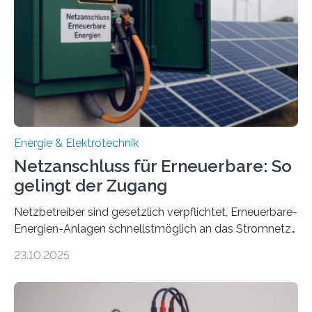
Projekt startete am 15. Oktober 2025, hat eine Laufzeit
von drei Jahren und ein Gesamtvolumen von rund 2,9
Millionen Euro, wovon 2,6 Millionen Euro durch das
Ministerium für Umwelt, Klima und…
Energie & Elektrotechnik
Netzanschluss für Erneuerbare: So
gelingt der Zugang
Netzbetreiber sind gesetzlich verpflichtet, Erneuerbare-
Energien-Anlagen schnellstmöglich an das Stromnetz
anzuschließen und die Stromeinspeisung zu
23.10.2025
ermöglichen. Doch der dafür nötige Netzausbau hinkt
in Deutschland hinterher und es kommt nicht selten zu
einem „Anschlussstau“. Die Stiftung