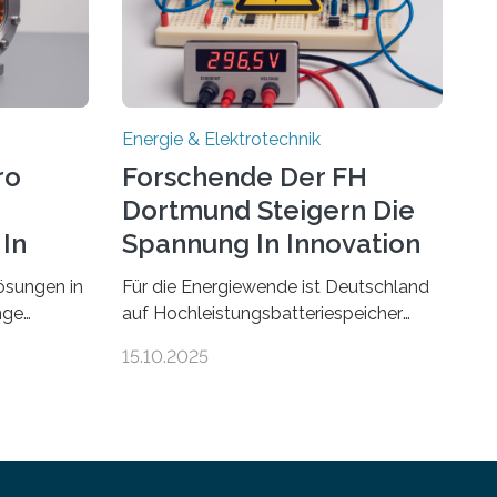
Energie & Elektrotechnik
ro
Forschende Der FH
Dortmund Steigern Die
In
Spannung In Innovation
ösungen in
Für die Energiewende ist Deutschland
nge
auf Hochleistungsbatteriespeicher
ehmen in
angewiesen, um auch bei Windstille
15.10.2025
e beiden
und Dunkelheit Strom bereitzustellen.
fer-
Doch mit der immensen Zahl einzelner
Batteriezellen, die in diesen Anlagen
gensburg
verkabelt werden, steigen die
te im
Energieverluste. Am Fachbereich