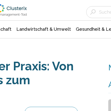
Landwirtschaft & Umwelt
Gesundheit &
Agrar- Forstwissenschaften
Unternehmensmeldungen
Biowissenschafte
Ökologie Umwelt- Naturschutz
ktmanagement-Tool
chaft
Landwirtschaft & Umwelt
Gesundheit & L
er Praxis: Von
s zum