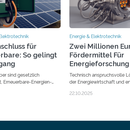
Elektrotechnik
Energie & Elektrotechnik
schluss für
Zwei Millionen Eu
rbare: So gelingt
Fördermittel Für
gang
Energieforschung 
Regensburg
ber sind gesetzlich
Technisch anspruchsvolle L
et, Erneuerbare-Energien-
der Energiewirtschaft und e
hnellstmöglich an das
Zusammenarbeit mit Untern
22.10.2025
anzuschließen und die
der Region: Das zeichnet di
eisung zu ermöglichen.
neuen EU-geförderten Trans
afür nötige Netzausbau
Projekte zu Wasserstoff und
eutschland hinterher und es
Energienetzen der OTH Re
t selten zu einem
aus. Zwei Forschungsprojek