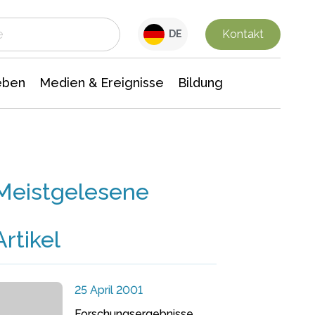
 Leben
Medien & Ereignisse
Interdisziplinäre Forschung
Veranstaltungsnachrichten
n Chemie
Gesellschaftswissenschaften
Kontakt
DE
eben
Medien & Ereignisse
Bildung
Meistgelesene
Artikel
25 April 2001
Forschungsergebnisse