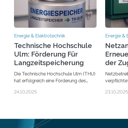
Energie & Elektrotechnik
Energie & 
Technische Hochschule
Netzan
Ulm: Förderung Für
Erneue
Langzeitspeicherung
der Zu
von Energie
Die Technische Hochschule Ulm (THU)
Netzbetrei
hat erfolgreich eine Förderung des
verpflicht
Ministeriums für Umwelt, Klima und
Anlagen sc
24.10.2025
23.10.2025
Energiewirtschaft Baden-Württemberg
Stromnetz 
für das Forschungsprojekt „LAGER –
Stromeinsp
Langzeitspeicherung in
Doch der d
energieflexiblen, sektorintegrierten
hinkt in D
Liegenschaften und Quartieren“
kommt nich