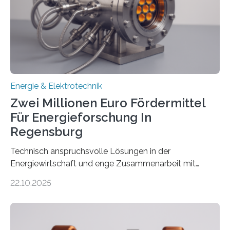
(EE-Anlagen) ist entscheidend für die Energiewende.
Denn ohne Anschluss an das Netz kann kein Strom
eingespeist werden. Nach dem Erneuerbare-Energien-
Gesetz (EEG) sind Netzbetreiber…
Energie & Elektrotechnik
Zwei Millionen Euro Fördermittel
Für Energieforschung In
Regensburg
Technisch anspruchsvolle Lösungen in der
Energiewirtschaft und enge Zusammenarbeit mit
Unternehmen in der Region: Das zeichnet die beiden
22.10.2025
neuen EU-geförderten Transfer-Projekte zu
Wasserstoff und Energienetzen der OTH Regensburg
aus. Zwei Forschungsprojekte im Bereich nachhaltiger
Energietechnologien werden vom Europäischen