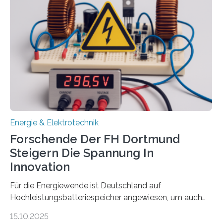
Sozialfonds Plus (ESF+) gefördert – mit einer
Gesamtsumme von mehr als zwei Millionen Euro.
Damit zählt die Hochschule zu den großen
Gewinnerinnen der aktuellen Förderrunde des
Bayerischen Wissenschaftsministeriums. Im
Mittelpunkt steht der direkte Wissenstransfer: Neue
wissenschaftliche Erkenntnisse sollen rasch in die
Praxis…
Energie & Elektrotechnik
Forschende Der FH Dortmund
Steigern Die Spannung In
Innovation
Für die Energiewende ist Deutschland auf
Hochleistungsbatteriespeicher angewiesen, um auch
bei Windstille und Dunkelheit Strom bereitzustellen.
15.10.2025
Doch mit der immensen Zahl einzelner Batteriezellen,