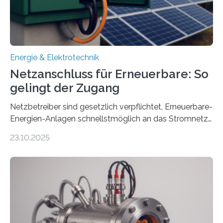
Ministerium für Umwelt, Klima und…
Energie & Elektrotechnik
Netzanschluss für Erneuerbare: So
gelingt der Zugang
Netzbetreiber sind gesetzlich verpflichtet, Erneuerbare-
Energien-Anlagen schnellstmöglich an das Stromnetz
anzuschließen und die Stromeinspeisung zu
23.10.2025
ermöglichen. Doch der dafür nötige Netzausbau hinkt
in Deutschland hinterher und es kommt nicht selten zu
einem „Anschlussstau“. Die Stiftung
Umweltenergierecht hat den Rechtsrahmen in einem
neuen Bericht für die Praxis eingeordnet – inklusive der
Rolle von flexiblen Netzanschlussvereinbarungen. Der
Netzanschluss von Erneuerbare-Energien-Anlagen