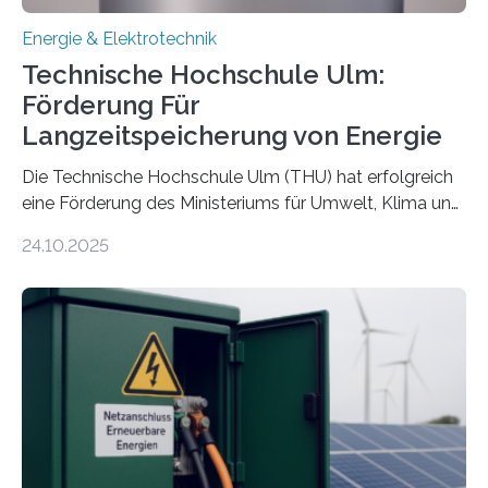
Energie & Elektrotechnik
Technische Hochschule Ulm:
Förderung Für
Langzeitspeicherung von Energie
Die Technische Hochschule Ulm (THU) hat erfolgreich
eine Förderung des Ministeriums für Umwelt, Klima und
Energiewirtschaft Baden-Württemberg für das
24.10.2025
Forschungsprojekt „LAGER – Langzeitspeicherung in
energieflexiblen, sektorintegrierten Liegenschaften und
Quartieren“ eingeworben. Ziel des Projekts ist die
Entwicklung, Erprobung und Demonstration von
Konzepten zur langfristigen Energiespeicherung in
sektorübergreifend vernetzten Energiesystemen. Das
Projekt startete am 15. Oktober 2025, hat eine Laufzeit
von drei Jahren und ein Gesamtvolumen von rund 2,9
Millionen Euro, wovon 2,6 Millionen Euro durch das