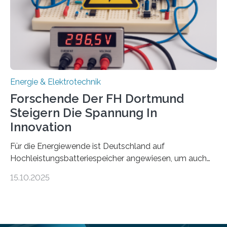
Gewinnerinnen der aktuellen Förderrunde des
Bayerischen Wissenschaftsministeriums. Im
Mittelpunkt steht der direkte Wissenstransfer: Neue
wissenschaftliche Erkenntnisse sollen rasch in die
Praxis…
Energie & Elektrotechnik
Forschende Der FH Dortmund
Steigern Die Spannung In
Innovation
Für die Energiewende ist Deutschland auf
Hochleistungsbatteriespeicher angewiesen, um auch
bei Windstille und Dunkelheit Strom bereitzustellen.
15.10.2025
Doch mit der immensen Zahl einzelner Batteriezellen,
die in diesen Anlagen verkabelt werden, steigen die
Energieverluste. Am Fachbereich Elektrotechnik der
Fachhochschule Dortmund wollen Forschende im