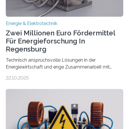
Energie & Elektrotechnik
Zwei Millionen Euro Fördermittel
Für Energieforschung In
Regensburg
Technisch anspruchsvolle Lösungen in der
Energiewirtschaft und enge Zusammenarbeit mit
Unternehmen in der Region: Das zeichnet die beiden
22.10.2025
neuen EU-geförderten Transfer-Projekte zu
Wasserstoff und Energienetzen der OTH Regensburg
aus. Zwei Forschungsprojekte im Bereich nachhaltiger
Energietechnologien werden vom Europäischen
Sozialfonds Plus (ESF+) gefördert – mit einer
Gesamtsumme von mehr als zwei Millionen Euro.
Damit zählt die Hochschule zu den großen