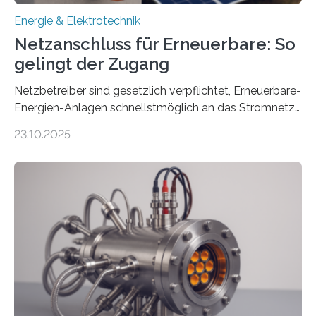
Energie & Elektrotechnik
Netzanschluss für Erneuerbare: So
gelingt der Zugang
Netzbetreiber sind gesetzlich verpflichtet, Erneuerbare-
Energien-Anlagen schnellstmöglich an das Stromnetz
anzuschließen und die Stromeinspeisung zu
23.10.2025
ermöglichen. Doch der dafür nötige Netzausbau hinkt
in Deutschland hinterher und es kommt nicht selten zu
einem „Anschlussstau“. Die Stiftung
Umweltenergierecht hat den Rechtsrahmen in einem
neuen Bericht für die Praxis eingeordnet – inklusive der
Rolle von flexiblen Netzanschlussvereinbarungen. Der
Netzanschluss von Erneuerbare-Energien-Anlagen
(EE-Anlagen) ist entscheidend für die Energiewende.
Denn ohne Anschluss an das Netz kann kein Strom
eingespeist werden. Nach dem Erneuerbare-Energien-
Gesetz (EEG) sind Netzbetreiber…