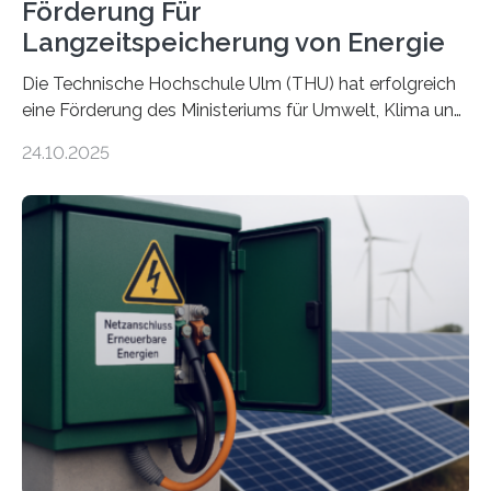
Förderung Für
Langzeitspeicherung von Energie
Die Technische Hochschule Ulm (THU) hat erfolgreich
eine Förderung des Ministeriums für Umwelt, Klima und
Energiewirtschaft Baden-Württemberg für das
24.10.2025
Forschungsprojekt „LAGER – Langzeitspeicherung in
energieflexiblen, sektorintegrierten Liegenschaften und
Quartieren“ eingeworben. Ziel des Projekts ist die
Entwicklung, Erprobung und Demonstration von
Konzepten zur langfristigen Energiespeicherung in
sektorübergreifend vernetzten Energiesystemen. Das
Projekt startete am 15. Oktober 2025, hat eine Laufzeit
von drei Jahren und ein Gesamtvolumen von rund 2,9
Millionen Euro, wovon 2,6 Millionen Euro durch das
Ministerium für Umwelt, Klima und…