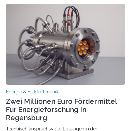
in Deutschland hinterher und es kommt nicht selten zu
einem „Anschlussstau“. Die Stiftung
Umweltenergierecht hat den Rechtsrahmen in einem
neuen Bericht für die Praxis eingeordnet – inklusive der
Rolle von flexiblen Netzanschlussvereinbarungen. Der
Netzanschluss von Erneuerbare-Energien-Anlagen
(EE-Anlagen) ist entscheidend für die Energiewende.
Denn ohne Anschluss an das Netz kann kein Strom
eingespeist werden. Nach dem Erneuerbare-Energien-
Gesetz (EEG) sind Netzbetreiber…
Energie & Elektrotechnik
Zwei Millionen Euro Fördermittel
Für Energieforschung In
Regensburg
Technisch anspruchsvolle Lösungen in der