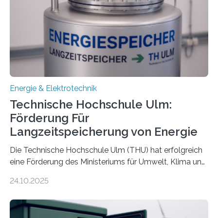
Energie & Elektrotechnik
Technische Hochschule Ulm:
Förderung Für
Langzeitspeicherung von Energie
Die Technische Hochschule Ulm (THU) hat erfolgreich
eine Förderung des Ministeriums für Umwelt, Klima und
Energiewirtschaft Baden-Württemberg für das
24.10.2025
Forschungsprojekt „LAGER – Langzeitspeicherung in
energieflexiblen, sektorintegrierten Liegenschaften und
Quartieren“ eingeworben. Ziel des Projekts ist die