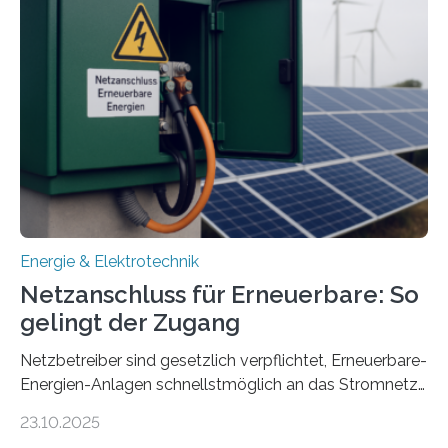
Entwicklung, Erprobung und Demonstration von
Konzepten zur langfristigen Energiespeicherung in
sektorübergreifend vernetzten Energiesystemen. Das
Projekt startete am 15. Oktober 2025, hat eine Laufzeit
von drei Jahren und ein Gesamtvolumen von rund 2,9
Millionen Euro, wovon 2,6 Millionen Euro durch das
Ministerium für Umwelt, Klima und…
Energie & Elektrotechnik
Netzanschluss für Erneuerbare: So
gelingt der Zugang
Netzbetreiber sind gesetzlich verpflichtet, Erneuerbare-
Energien-Anlagen schnellstmöglich an das Stromnetz
anzuschließen und die Stromeinspeisung zu
23.10.2025
ermöglichen. Doch der dafür nötige Netzausbau hinkt