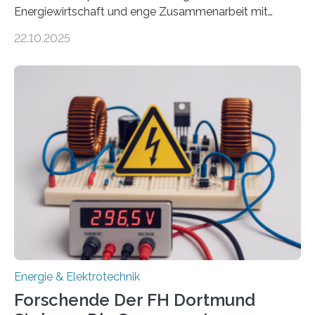
Energiewirtschaft und enge Zusammenarbeit mit
Unternehmen in der Region: Das zeichnet die beiden
22.10.2025
neuen EU-geförderten Transfer-Projekte zu
Wasserstoff und Energienetzen der OTH Regensburg
aus. Zwei Forschungsprojekte im Bereich nachhaltiger
Energietechnologien werden vom Europäischen
Sozialfonds Plus (ESF+) gefördert – mit einer
Gesamtsumme von mehr als zwei Millionen Euro.
Damit zählt die Hochschule zu den großen
Gewinnerinnen der aktuellen Förderrunde des
Bayerischen Wissenschaftsministeriums. Im
Mittelpunkt steht der direkte Wissenstransfer: Neue
wissenschaftliche Erkenntnisse sollen rasch in die
Praxis…
Energie & Elektrotechnik
Forschende Der FH Dortmund