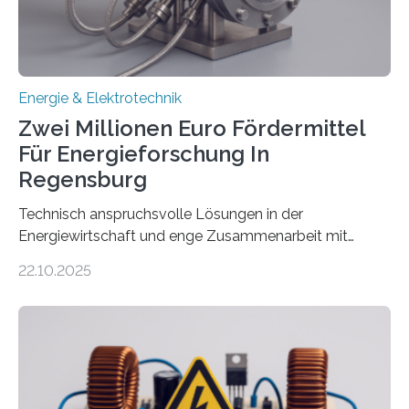
Gesetz (EEG) sind Netzbetreiber…
Energie & Elektrotechnik
Zwei Millionen Euro Fördermittel
Für Energieforschung In
Regensburg
Technisch anspruchsvolle Lösungen in der
Energiewirtschaft und enge Zusammenarbeit mit
Unternehmen in der Region: Das zeichnet die beiden
22.10.2025
neuen EU-geförderten Transfer-Projekte zu
Wasserstoff und Energienetzen der OTH Regensburg
aus. Zwei Forschungsprojekte im Bereich nachhaltiger
Energietechnologien werden vom Europäischen
Sozialfonds Plus (ESF+) gefördert – mit einer
Gesamtsumme von mehr als zwei Millionen Euro.