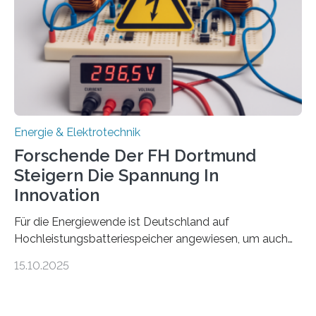
Damit zählt die Hochschule zu den großen
Gewinnerinnen der aktuellen Förderrunde des
Bayerischen Wissenschaftsministeriums. Im
Mittelpunkt steht der direkte Wissenstransfer: Neue
wissenschaftliche Erkenntnisse sollen rasch in die
Praxis…
Energie & Elektrotechnik
Forschende Der FH Dortmund
Steigern Die Spannung In
Innovation
Für die Energiewende ist Deutschland auf
Hochleistungsbatteriespeicher angewiesen, um auch
bei Windstille und Dunkelheit Strom bereitzustellen.
15.10.2025
Doch mit der immensen Zahl einzelner Batteriezellen,
die in diesen Anlagen verkabelt werden, steigen die
Energieverluste. Am Fachbereich Elektrotechnik der