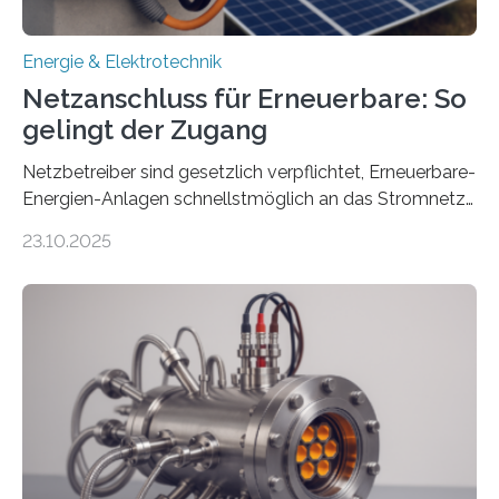
Energie & Elektrotechnik
Netzanschluss für Erneuerbare: So
gelingt der Zugang
Netzbetreiber sind gesetzlich verpflichtet, Erneuerbare-
Energien-Anlagen schnellstmöglich an das Stromnetz
anzuschließen und die Stromeinspeisung zu
23.10.2025
ermöglichen. Doch der dafür nötige Netzausbau hinkt
in Deutschland hinterher und es kommt nicht selten zu
einem „Anschlussstau“. Die Stiftung
Umweltenergierecht hat den Rechtsrahmen in einem
neuen Bericht für die Praxis eingeordnet – inklusive der
Rolle von flexiblen Netzanschlussvereinbarungen. Der
Netzanschluss von Erneuerbare-Energien-Anlagen
(EE-Anlagen) ist entscheidend für die Energiewende.
Denn ohne Anschluss an das Netz kann kein Strom
eingespeist werden. Nach dem Erneuerbare-Energien-