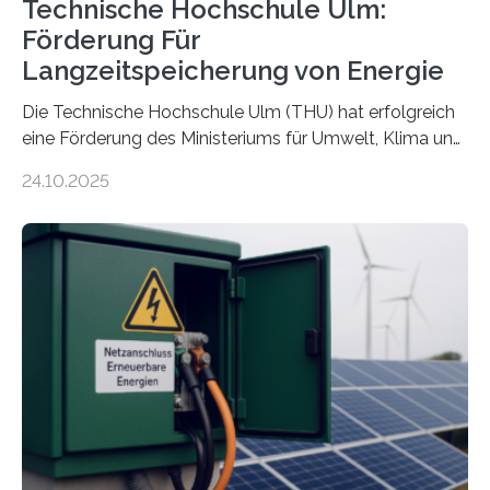
Technische Hochschule Ulm:
Förderung Für
Langzeitspeicherung von Energie
Die Technische Hochschule Ulm (THU) hat erfolgreich
eine Förderung des Ministeriums für Umwelt, Klima und
Energiewirtschaft Baden-Württemberg für das
24.10.2025
Forschungsprojekt „LAGER – Langzeitspeicherung in
energieflexiblen, sektorintegrierten Liegenschaften und
Quartieren“ eingeworben. Ziel des Projekts ist die
Entwicklung, Erprobung und Demonstration von
Konzepten zur langfristigen Energiespeicherung in
sektorübergreifend vernetzten Energiesystemen. Das
Projekt startete am 15. Oktober 2025, hat eine Laufzeit
von drei Jahren und ein Gesamtvolumen von rund 2,9
Millionen Euro, wovon 2,6 Millionen Euro durch das
Ministerium für Umwelt, Klima und…