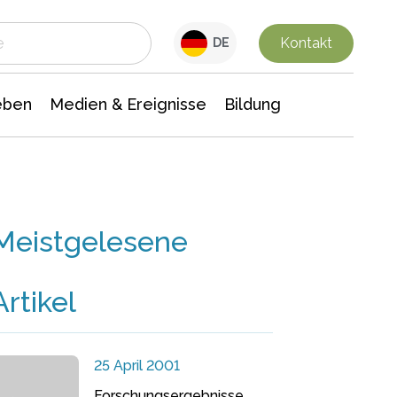
 Leben
Medien & Ereignisse
Interdisziplinäre Forschung
Veranstaltungsnachrichten
n Chemie
Gesellschaftswissenschaften
Kontakt
DE
eben
Medien & Ereignisse
Bildung
Meistgelesene
Artikel
25 April 2001
Forschungsergebnisse