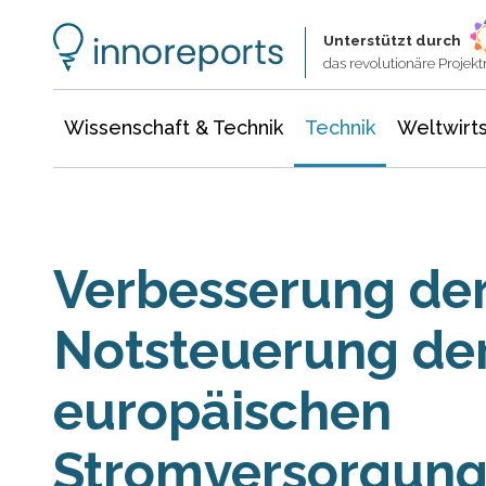
Wissenschaft & Technik
Informationstechnologie
Energie & Elektrotechnik
Unterstützt durch
das revolutionäre Proje
Wissenschaft & Technik
Technik
Weltwirts
Verbesserung de
Notsteuerung de
europäischen
Stromversorgun