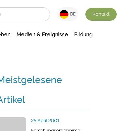
 Leben
Medien & Ereignisse
Interdisziplinäre Forschung
Veranstaltungsnachrichten
n Chemie
Gesellschaftswissenschaften
Kontakt
DE
eben
Medien & Ereignisse
Bildung
Meistgelesene
Artikel
25 April 2001
Forschungsergebnisse