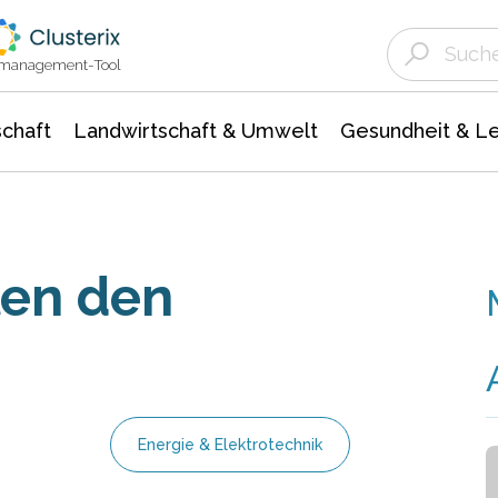
Landwirtschaft & Umwelt
Gesundheit &
Agrar- Forstwissenschaften
Unternehmensmeldungen
Biowissenschafte
Ökologie Umwelt- Naturschutz
ktmanagement-Tool
chaft
Landwirtschaft & Umwelt
Gesundheit & L
len den
Energie & Elektrotechnik