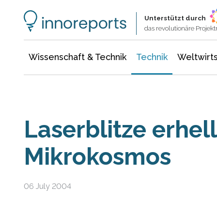
Wissenschaft & Technik
Informationstechnologie
Energie & Elektrotechnik
Unterstützt durch
das revolutionäre Proje
Wissenschaft & Technik
Technik
Weltwirts
Laserblitze erhel
Mikrokosmos
06 July 2004