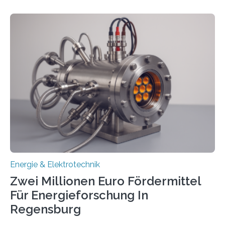
in Deutschland hinterher und es kommt nicht selten zu
einem „Anschlussstau“. Die Stiftung
Umweltenergierecht hat den Rechtsrahmen in einem
neuen Bericht für die Praxis eingeordnet – inklusive der
Rolle von flexiblen Netzanschlussvereinbarungen. Der
Netzanschluss von Erneuerbare-Energien-Anlagen
(EE-Anlagen) ist entscheidend für die Energiewende.
Denn ohne Anschluss an das Netz kann kein Strom
eingespeist werden. Nach dem Erneuerbare-Energien-
Gesetz (EEG) sind Netzbetreiber…
Energie & Elektrotechnik
Zwei Millionen Euro Fördermittel
Für Energieforschung In
Regensburg