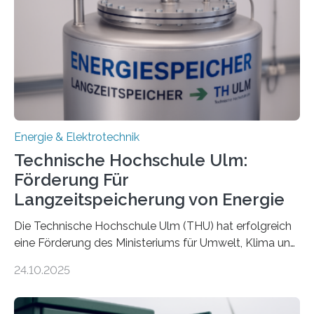
Energie & Elektrotechnik
Technische Hochschule Ulm:
Förderung Für
Langzeitspeicherung von Energie
Die Technische Hochschule Ulm (THU) hat erfolgreich
eine Förderung des Ministeriums für Umwelt, Klima und
Energiewirtschaft Baden-Württemberg für das
24.10.2025
Forschungsprojekt „LAGER – Langzeitspeicherung in
energieflexiblen, sektorintegrierten Liegenschaften und
Quartieren“ eingeworben. Ziel des Projekts ist die