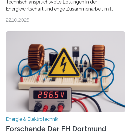
Technisch anspruchsvolle Lösungen in der
Energiewirtschaft und enge Zusammenarbeit mit
Unternehmen in der Region: Das zeichnet die beiden
22.10.2025
neuen EU-geförderten Transfer-Projekte zu
Wasserstoff und Energienetzen der OTH Regensburg
aus. Zwei Forschungsprojekte im Bereich nachhaltiger
Energietechnologien werden vom Europäischen
Sozialfonds Plus (ESF+) gefördert – mit einer
Gesamtsumme von mehr als zwei Millionen Euro.
Damit zählt die Hochschule zu den großen
Gewinnerinnen der aktuellen Förderrunde des
Bayerischen Wissenschaftsministeriums. Im
Mittelpunkt steht der direkte Wissenstransfer: Neue
wissenschaftliche Erkenntnisse sollen rasch in die
Praxis…
Energie & Elektrotechnik
Forschende Der FH Dortmund