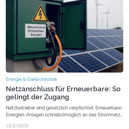
Entwicklung, Erprobung und Demonstration von
Konzepten zur langfristigen Energiespeicherung in
sektorübergreifend vernetzten Energiesystemen. Das
Projekt startete am 15. Oktober 2025, hat eine Laufzeit
von drei Jahren und ein Gesamtvolumen von rund 2,9
Millionen Euro, wovon 2,6 Millionen Euro durch das
Ministerium für Umwelt, Klima und…
Energie & Elektrotechnik
Netzanschluss für Erneuerbare: So
gelingt der Zugang
Netzbetreiber sind gesetzlich verpflichtet, Erneuerbare-
Energien-Anlagen schnellstmöglich an das Stromnetz
anzuschließen und die Stromeinspeisung zu
23.10.2025
ermöglichen. Doch der dafür nötige Netzausbau hinkt