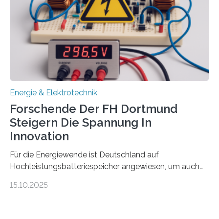
Damit zählt die Hochschule zu den großen
Gewinnerinnen der aktuellen Förderrunde des
Bayerischen Wissenschaftsministeriums. Im
Mittelpunkt steht der direkte Wissenstransfer: Neue
wissenschaftliche Erkenntnisse sollen rasch in die
Praxis…
Energie & Elektrotechnik
Forschende Der FH Dortmund
Steigern Die Spannung In
Innovation
Für die Energiewende ist Deutschland auf
Hochleistungsbatteriespeicher angewiesen, um auch
bei Windstille und Dunkelheit Strom bereitzustellen.
15.10.2025
Doch mit der immensen Zahl einzelner Batteriezellen,
die in diesen Anlagen verkabelt werden, steigen die
Energieverluste. Am Fachbereich Elektrotechnik der