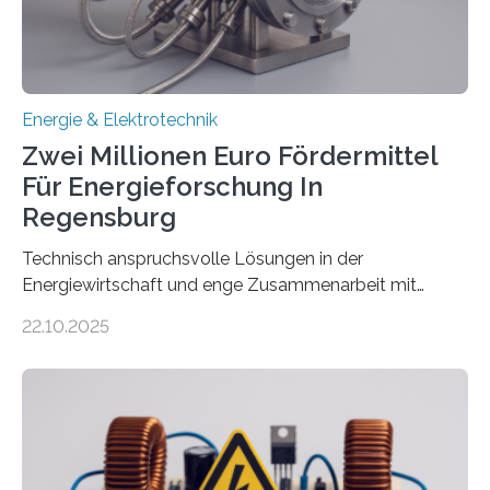
Gesetz (EEG) sind Netzbetreiber…
Energie & Elektrotechnik
Zwei Millionen Euro Fördermittel
Für Energieforschung In
Regensburg
Technisch anspruchsvolle Lösungen in der
Energiewirtschaft und enge Zusammenarbeit mit
Unternehmen in der Region: Das zeichnet die beiden
22.10.2025
neuen EU-geförderten Transfer-Projekte zu
Wasserstoff und Energienetzen der OTH Regensburg
aus. Zwei Forschungsprojekte im Bereich nachhaltiger
Energietechnologien werden vom Europäischen
Sozialfonds Plus (ESF+) gefördert – mit einer
Gesamtsumme von mehr als zwei Millionen Euro.