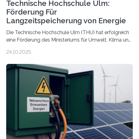
Technische Hochschule Ulm:
Förderung Für
Langzeitspeicherung von Energie
Die Technische Hochschule Ulm (THU) hat erfolgreich
eine Förderung des Ministeriums für Umwelt, Klima und
Energiewirtschaft Baden-Württemberg für das
24.10.2025
Forschungsprojekt „LAGER – Langzeitspeicherung in
energieflexiblen, sektorintegrierten Liegenschaften und
Quartieren“ eingeworben. Ziel des Projekts ist die
Entwicklung, Erprobung und Demonstration von
Konzepten zur langfristigen Energiespeicherung in
sektorübergreifend vernetzten Energiesystemen. Das
Projekt startete am 15. Oktober 2025, hat eine Laufzeit
von drei Jahren und ein Gesamtvolumen von rund 2,9
Millionen Euro, wovon 2,6 Millionen Euro durch das
Ministerium für Umwelt, Klima und…