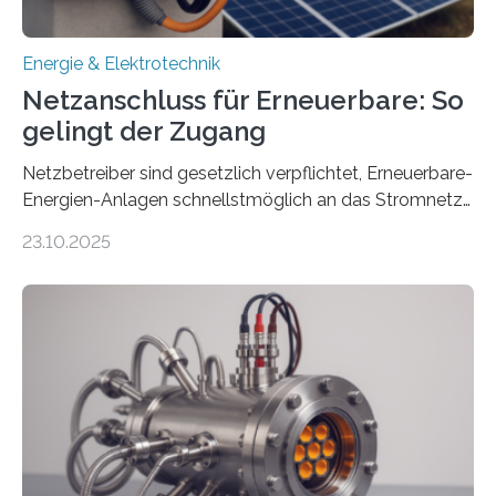
Energie & Elektrotechnik
Netzanschluss für Erneuerbare: So
gelingt der Zugang
Netzbetreiber sind gesetzlich verpflichtet, Erneuerbare-
Energien-Anlagen schnellstmöglich an das Stromnetz
anzuschließen und die Stromeinspeisung zu
23.10.2025
ermöglichen. Doch der dafür nötige Netzausbau hinkt
in Deutschland hinterher und es kommt nicht selten zu
einem „Anschlussstau“. Die Stiftung
Umweltenergierecht hat den Rechtsrahmen in einem
neuen Bericht für die Praxis eingeordnet – inklusive der
Rolle von flexiblen Netzanschlussvereinbarungen. Der
Netzanschluss von Erneuerbare-Energien-Anlagen
(EE-Anlagen) ist entscheidend für die Energiewende.
Denn ohne Anschluss an das Netz kann kein Strom
eingespeist werden. Nach dem Erneuerbare-Energien-