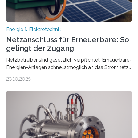
Energie & Elektrotechnik
Netzanschluss für Erneuerbare: So
gelingt der Zugang
Netzbetreiber sind gesetzlich verpflichtet, Erneuerbare-
Energien-Anlagen schnellstmöglich an das Stromnetz
anzuschließen und die Stromeinspeisung zu
23.10.2025
ermöglichen. Doch der dafür nötige Netzausbau hinkt
in Deutschland hinterher und es kommt nicht selten zu
einem „Anschlussstau“. Die Stiftung
Umweltenergierecht hat den Rechtsrahmen in einem
neuen Bericht für die Praxis eingeordnet – inklusive der
Rolle von flexiblen Netzanschlussvereinbarungen. Der
Netzanschluss von Erneuerbare-Energien-Anlagen
(EE-Anlagen) ist entscheidend für die Energiewende.