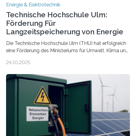
Energie & Elektrotechnik
Technische Hochschule Ulm:
Förderung Für
Langzeitspeicherung von Energie
Die Technische Hochschule Ulm (THU) hat erfolgreich
eine Förderung des Ministeriums für Umwelt, Klima und
Energiewirtschaft Baden-Württemberg für das
24.10.2025
Forschungsprojekt „LAGER – Langzeitspeicherung in
energieflexiblen, sektorintegrierten Liegenschaften und
Quartieren“ eingeworben. Ziel des Projekts ist die
Entwicklung, Erprobung und Demonstration von
Konzepten zur langfristigen Energiespeicherung in
sektorübergreifend vernetzten Energiesystemen. Das
Projekt startete am 15. Oktober 2025, hat eine Laufzeit
von drei Jahren und ein Gesamtvolumen von rund 2,9
Millionen Euro, wovon 2,6 Millionen Euro durch das
Ministerium für Umwelt, Klima und…