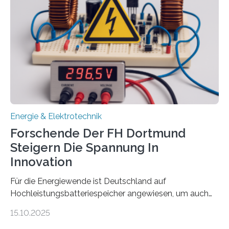
Gesamtsumme von mehr als zwei Millionen Euro.
Damit zählt die Hochschule zu den großen
Gewinnerinnen der aktuellen Förderrunde des
Bayerischen Wissenschaftsministeriums. Im
Mittelpunkt steht der direkte Wissenstransfer: Neue
wissenschaftliche Erkenntnisse sollen rasch in die
Praxis…
Energie & Elektrotechnik
Forschende Der FH Dortmund
Steigern Die Spannung In
Innovation
Für die Energiewende ist Deutschland auf
Hochleistungsbatteriespeicher angewiesen, um auch
bei Windstille und Dunkelheit Strom bereitzustellen.
15.10.2025
Doch mit der immensen Zahl einzelner Batteriezellen,