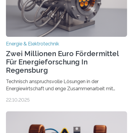
Denn ohne Anschluss an das Netz kann kein Strom
eingespeist werden. Nach dem Erneuerbare-Energien-
Gesetz (EEG) sind Netzbetreiber…
Energie & Elektrotechnik
Zwei Millionen Euro Fördermittel
Für Energieforschung In
Regensburg
Technisch anspruchsvolle Lösungen in der
Energiewirtschaft und enge Zusammenarbeit mit
Unternehmen in der Region: Das zeichnet die beiden
22.10.2025
neuen EU-geförderten Transfer-Projekte zu
Wasserstoff und Energienetzen der OTH Regensburg
aus. Zwei Forschungsprojekte im Bereich nachhaltiger
Energietechnologien werden vom Europäischen
Sozialfonds Plus (ESF+) gefördert – mit einer