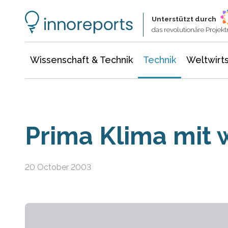
Wissenschaft & Technik
Informationstechnologie
Energie & Elektrotechnik
Unterstützt durch
das revolutionäre Proje
Wissenschaft & Technik
Technik
Weltwirts
Prima Klima mit 
20 October 2003