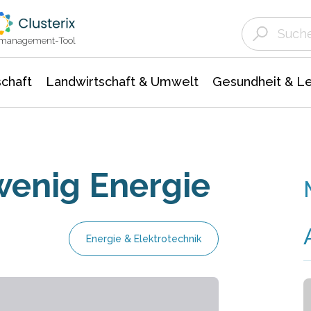
Landwirtschaft & Umwelt
Gesundheit &
Agrar- Forstwissenschaften
Unternehmensmeldungen
Biowissenschafte
Ökologie Umwelt- Naturschutz
ktmanagement-Tool
chaft
Landwirtschaft & Umwelt
Gesundheit & L
wenig Energie
Energie & Elektrotechnik