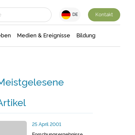
 Leben
Medien & Ereignisse
Interdisziplinäre Forschung
Veranstaltungsnachrichten
n Chemie
Gesellschaftswissenschaften
Kontakt
DE
eben
Medien & Ereignisse
Bildung
Meistgelesene
Artikel
25 April 2001
Forschungsergebnisse